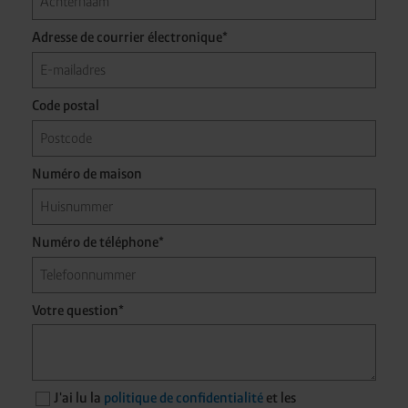
R-
R-142b, R-152a
Adresse de courrier électronique*
Combustible
1130E
Code postal
A2L
B2L
R-32, E-454A/B/C, R-
Numéro de maison
Faible
455A, R-1234yf, R-
R-717
inflammabilité
1234ze
Numéro de téléphone*
A1
B1
Votre question*
R-123,
Pas de
R-134a, R-744, R-
R-
propagation
1233zdE
245fa
des flammes
J'ai lu la
politique de confidentialité
et les