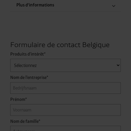
Plus d‘informations
Formulaire de contact Belgique
Produits d'intérêt*
Classe de sécurité
A3
B3
Nom de l'entreprise*
R-290, R600a, R-
Inflammabilité
Prénom*
1270
élevée
A2
B2
Nom de famille*