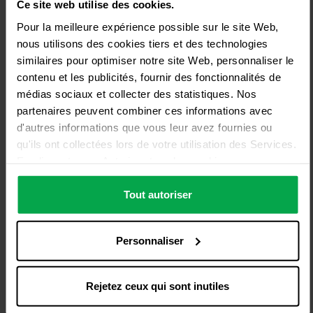
Ce site web utilise des cookies.
Pour la meilleure expérience possible sur le site Web,
nous utilisons des cookies tiers et des technologies
similaires pour optimiser notre site Web, personnaliser le
contenu et les publicités, fournir des fonctionnalités de
médias sociaux et collecter des statistiques. Nos
partenaires peuvent combiner ces informations avec
d'autres informations que vous leur avez fournies ou
qu'ils ont collectées lors de votre utilisation des Services.
En cliquant sur « Autoriser tous les cookies », vous
acceptez l'utilisation de tous les cookies, y compris le
traitement des données et leur transmission à des tiers
Tout autoriser
conformément à notre déclaration de protection des
données. Cela inclut également, pour une durée limitée,
Personnaliser
votre consentement, conformément à l'article 49,
Acheter du R-717 (ammoniac)
paragraphe 1, point a) du RGPD, au traitement des
Gaz ammoniac
données en dehors de l'EEE, par exemple aux États-
Rejetez ceux qui sont inutiles
L’ammoniac (NH
) est l’un des frigorigènes les plus
3
Unis. Dans ces pays, malgré une sélection minutieuse et
performants. Une installation au NH
constitue la solution
3
l’engagement des prestataires de services, le niveau