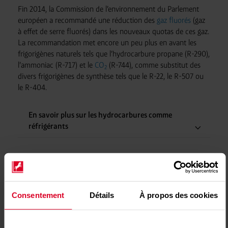
Fin 2014, la Commission de l’environnement du Parlement
européen a recommandé une réduction des
gaz fluorés
(gaz
à effet de serre fluorés) dans les nouveaux quotas de ces gaz.
La recommandation met encore un peu plus en avant les
frigorigènes naturels tels que l’hydrocarbure propane (R-290),
l’ammoniac (R-717) et le
CO
(R-744), comme substitut des
2
divers frigorigènes de synthèse tels que le R-22, le R-507 ou
le R-404.
En savoir plus sur les hydrocarbures comme
réfrigérants
Consentement
Détails
À propos des cookies