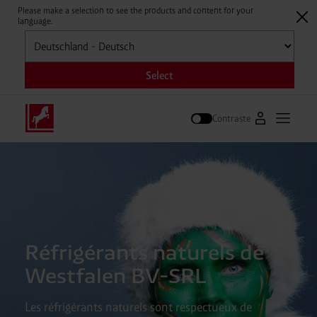
Please make a selection to see the products and content for your
language.
Sélectionner
Select
Contraste
Vers le portai
Ouvrir 
Suivre
Réfrigérants naturels de
Westfalen BV-SRL
Les réfrigérants naturels sont respectueux de