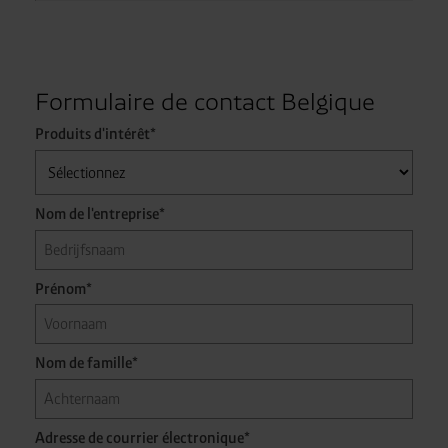
cookies facultatifs en cliquant sur « Rejeter les cookies
inutiles ».
Vous pouvez révoquer ou modifier votre
consentement à tout moment en utilisant le lien
cookie dans le pied de page du site.
Formulaire de contact Belgique
Produits d'intérêt*
Nom de l'entreprise*
Prénom*
Nom de famille*
Adresse de courrier électronique*