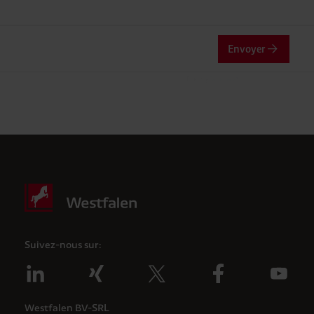
Envoyer
Friendly
Captcha ⇗
Vérification Anti-Robot
Clique ici pour vérifier
Suivez-nous sur:
Westfalen BV-SRL