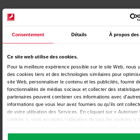
Application des mélanges de gaz
Le mélangeur est conçu pour maximiser le confort d’usage et
garantit que votre processus de conditionnement sera
Consentement
Détails
À propos des
automatiquement alimenté avec le mélange spécifié. Les gaz
à mélanger sont variés, les plus courants étant l’azote, l’acide
carbonique, l’argon et l’oxygène. Les mélangeurs de gaz
s’utilisent tant dans des applications industrielles que dans
Ce site web utilise des cookies.
l’agro-alimentaire, secteur où l’on s’en sert pour le
Pour la meilleure expérience possible sur le site Web, nous u
conditionnement MAP. Les gaz MAP de Westfalen sont
des cookies tiers et des technologies similaires pour optimis
vendus sous le nom de Protadur®. Tous ces gaz sont certifiés
site Web, personnaliser le contenu et les publicités, fournir d
HACCP.
fonctionnalités de médias sociaux et collecter des statistiqu
partenaires peuvent combiner ces informations avec d'autre
informations que vous leur avez fournies ou qu'ils ont collect
de votre utilisation des Services. En cliquant sur « Autoriser 
cookies », vous acceptez l'utilisation de tous les cookies, y
le traitement des données et leur transmission à des tiers
conformément à notre déclaration de protection des données