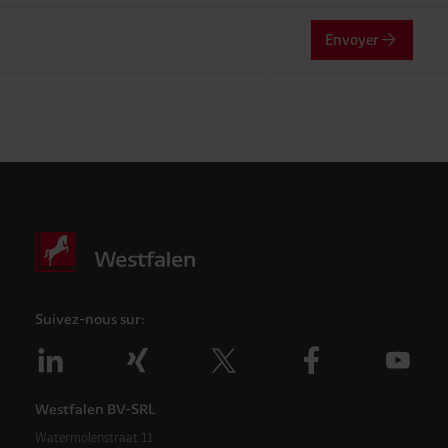
Envoyer
Friendly
Captcha ⇗
Vérification Anti-Robot
Clique ici pour vérifier
Suivez-nous sur:
Westfalen BV-SRL
Watermolenstraat 11