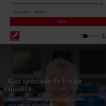
Please make a selection to see the products and content for your language.
Sélectionner
Select
Contraste
Ve
Suivre
Gaz spéciaux de haute
qualité
Découvrez notre large gamme de gaz spéciaux
pour diverses applications.