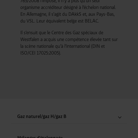
765/2008 l’impose, il n’y a plus qu’un seul
organisme accréditeur désigné à l’échelon national.
En Allemagne, il s’agit du DAkkS et, aux Pays-Bas,
du VSL. Leur équivalent belge est BELAC.
Il s’ensuit que le Centre des Gaz spéciaux de
Westfalen a acquis une compétence élevée tant sur
la scène nationale qu’à l’international (DIN et
ISO/CEI 17025:2005).
Gaz naturel/gaz H/gaz B
Mélanges d’étalonnage