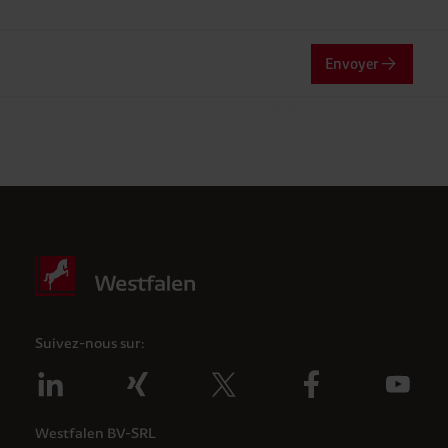
Envoyer
Friendly
Captcha ⇗
Vérification Anti-Robot
Clique ici pour vérifier
Suivez-nous sur:
Westfalen BV-SRL