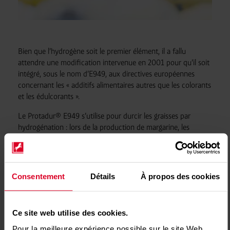
Bien que l’hydrogène soit le premier élément, il a fallu
attendre une modification intervenue en 2001 pour qu’il soit
intégré, sous le nom d’E949, aux directives européennes
concernant les « additifs alimentaires autres que les colorants
et les édulcorants ».
Le Protadur® E949 s’utilise pour durcir les graisses par
hydrogénation : lors de la production de margarine, les
liaisons doubles des chaînes d’acides gras des molécules de
graisses sont saturées en hydrogène. Il en résulte un
relèvement du point de fusion qui transforme des huiles
liquides en graisses solides.
Consentement
Détails
À propos des cookies
Westfalen produit de
l’hydrogène
en appliquant le processus
dit de reformage à la vapeur. Sa production annuelle s’élève à
environ 21 millions de mètres cubes.
Ce site web utilise des cookies.
Pour la meilleure expérience possible sur le site Web,