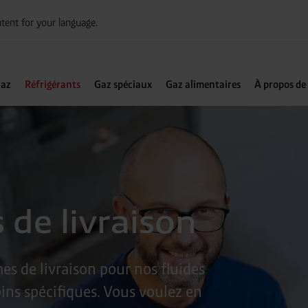
tent for your language.
az
Réfrigérants
Gaz spéciaux
Gaz alimentaires
À propos de
 de livraison
s de livraison pour nos fluides
oins spécifiques. Vous voulez en