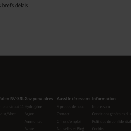
brefs délais.
falen BV-SRL
Gaz populaires
Aussi intéressant
Information
molenstraat 11
Hydrogène
A propos de nous
Impressum
alst/Alost
Argon
Contact
Conditions générales d'ut
Ammoniac
Offres d'emploi
Politique de confidential
Azote
Nouvelles et Blog
Cookies