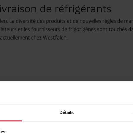
vraison de réfrigérants
len. La diversité des produits et de nouvelles règles de m
allateurs et les fournisseurs de frigorigènes sont touchés
 actuellement chez Westfalen.
Bouteilles de récupération
B
Détails
ies.