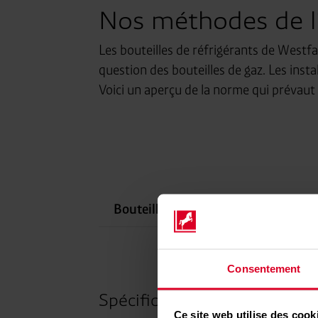
Nos méthodes de li
Les bouteilles de réfrigérants de Westfa
question des bouteilles de gaz. Les inst
Voici un aperçu de la norme qui prévaut
Bouteilles de produit neuf
Précisions et aperçu des poids de
remplissage en kg par type de
frigorigène et de bouteille
Consentement
Spécifications techniques
Ce site web utilise des cook