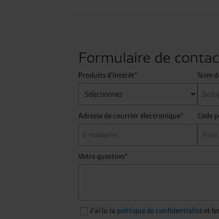
R-422A
10
53
R-422D
11
56
Formulaire de contac
R-427A
11
57
Produits d'intérêt*
Nom de
R-507
10
49
Adresse de courrier électronique*
Code p
3,0
10,0
40,0
Volume/produit
Votre question*
litres
litres
litres
R-23
2,5
8
34,8
R-508
2,5
8
-
J'ai lu la
politique de confidentialité
et le