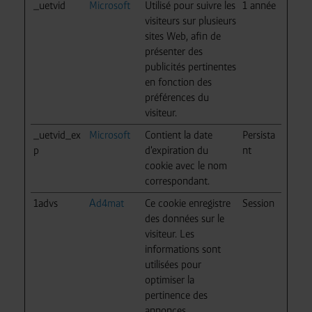
_uetvid
Microsoft
Utilisé pour suivre les
1 année
visiteurs sur plusieurs
sites Web, afin de
présenter des
publicités pertinentes
en fonction des
préférences du
visiteur.
_uetvid_ex
Microsoft
Contient la date
Persista
p
d'expiration du
nt
cookie avec le nom
correspondant.
1advs
Ad4mat
Ce cookie enregistre
Session
des données sur le
visiteur. Les
informations sont
utilisées pour
optimiser la
pertinence des
annonces.