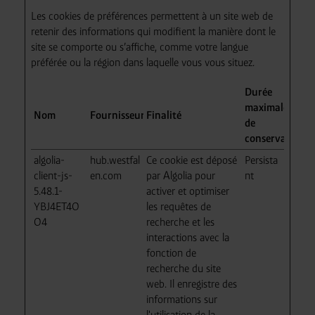
Les cookies de préférences permettent à un site web de
retenir des informations qui modifient la manière dont le
site se comporte ou s’affiche, comme votre langue
préférée ou la région dans laquelle vous vous situez.
Durée
maximale
Nom
Fournisseur
Finalité
de
conservation
algolia-
hub.westfal
Ce cookie est déposé
Persista
client-js-
en.com
par Algolia pour
nt
5.48.1-
activer et optimiser
YBJ4ET4O
les requêtes de
O4
recherche et les
interactions avec la
fonction de
recherche du site
web. Il enregistre des
informations sur
l'utilisation de la