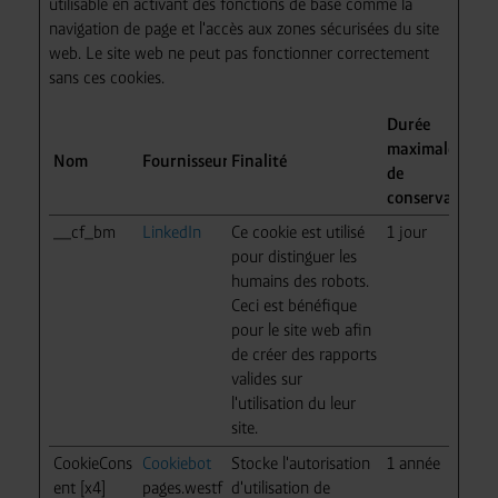
utilisable en activant des fonctions de base comme la
navigation de page et l'accès aux zones sécurisées du site
web. Le site web ne peut pas fonctionner correctement
sans ces cookies.
Durée
maximale
Nom
Fournisseur
Finalité
de
conservation
__cf_bm
LinkedIn
Ce cookie est utilisé
1 jour
pour distinguer les
humains des robots.
Ceci est bénéfique
pour le site web afin
de créer des rapports
valides sur
l'utilisation du leur
site.
CookieCons
Cookiebot
Stocke l'autorisation
1 année
ent [x4]
pages.westf
d'utilisation de