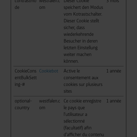
contrastmo
westfalen.c
Dieser Cookie
3 mois
de
om
speichert den Modus
vom Kotrastschalter.
Dieser Cookie stellt
sicher, dass
wiederkehrende
Besucher in deren
letzten Einstellung
weiter machen
können.
CookieCons
Cookiebot
Active le
1 année
entBulkSett
consentement aux
ing-#
cookies sur plusieurs
sites
optional-
westfalen.c
Ce cookie enregistre
1 année
country
om
le pays que
l'utilisateur a
sélectionné
(facultatif) afin
d'afficher du contenu