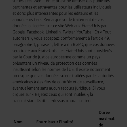
sur les sites Web. L'objectif est de diffuser des publicités
disponibles ou sans que tous les droits des personnes
pertinentes et attrayantes pour les utilisateurs individuels
concernées soient applicables. Vous pouvez procéder à
et donc plus intéressantes pour les éditeurs et les
des paramétrages individuels des cookies selon les
annonceurs tiers. Remarque sur le traitement de vos
catégories en cliquant sur « Ajuster ». Rejetez tous les
données collectées sur ce site Web aux États-Unis par
cookies facultatifs en cliquant sur « Rejeter les cookies
Google, Facebook, LinkedIn, Twitter, YouTube : En « Tout
inutiles ».
Vous pouvez révoquer ou modifier votre
autorisers », vous acceptez, conformément à l'article 49,
consentement à tout moment en utilisant le lien
paragraphe 1, phrase 1, lettre a du RGPD, que vos données
sera traité aux États-Unis. Les États-Unis sont considérés
cookie dans le pied de page du site.
par la Cour de justice européenne comme un pays
présentant un niveau de protection des données
insuffisant selon les normes de l'UE. Il existe notamment
un risque que vos données soient traitées par les autorités
américaines à des fins de contrôle et de surveillance,
éventuellement sans aucun recours juridique. Si vous
cliquez sur « Rejetez ceux qui sont inutiles », la
transmission décrite ci-dessus n'aura pas lieu.
Durée
maximale
Nom
Fournisseur
Finalité
de