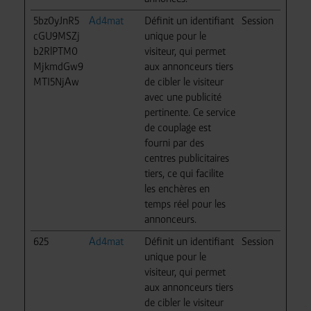
5bz0yJnR5
Ad4mat
Définit un identifiant
Session
cGU9MSZj
unique pour le
b2RlPTM0
visiteur, qui permet
MjkmdGw9
aux annonceurs tiers
MTI5NjAw
de cibler le visiteur
avec une publicité
pertinente. Ce service
de couplage est
fourni par des
centres publicitaires
tiers, ce qui facilite
les enchères en
temps réel pour les
annonceurs.
625
Ad4mat
Définit un identifiant
Session
unique pour le
visiteur, qui permet
aux annonceurs tiers
de cibler le visiteur