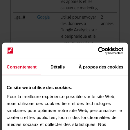
les appareils et les
canaux de marketing.
_ga_#
Google
Utilisé pour envoyer
2
des données à
années
Google Analytics sur
le périphérique et le
comportement du
visiteur. Suit
l'internaute à travers
les appareils et les
Consentement
Détails
À propos des cookies
canaux de marketing.
_hjSession
Hotjar
Recueille des
1 jour
_#
statistiques sur les
Ce site web utilise des cookies.
visites du site web
Pour la meilleure expérience possible sur le site Web,
par l'utilisateur, telles
que le nombre de
nous utilisons des cookies tiers et des technologies
visites, le temps
similaires pour optimiser notre site Web, personnaliser le
moyen passé sur le
contenu et les publicités, fournir des fonctionnalités de
site et quelles pages
médias sociaux et collecter des statistiques. Nos
on été consultées.