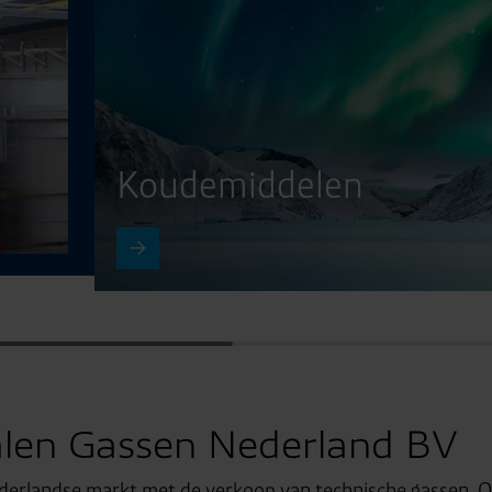
Koudemiddelen
len Gassen Nederland BV
derlandse markt met de verkoop van technische gassen.