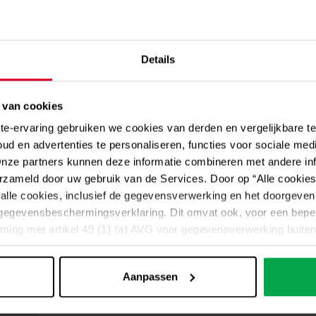
Details
 van cookies
ite-ervaring gebruiken we cookies van derden en vergelijkbare 
oud en advertenties te personaliseren, functies voor sociale med
Onze partners kunnen deze informatie combineren met andere inf
erzameld door uw gebruik van de Services. Door op “Alle cookies 
alle cookies, inclusief de gegevensverwerking en het doorgeven
egevensbeschermingsverklaring. Dit omvat ook, voor een beper
Westfalen Hörstel: het
ing met artikel 49 (1) (a) AVG voor gegevensverwerking buiten 
nks een zorgvuldige selectie en inzet van dienstverleners, het
kloppend hart van Westfal
oodzakelijkerwijs worden gegarandeerd. Als gegevens naar de 
Aanpassen
gegevens bijvoorbeeld door de Amerikaanse autoriteiten kunnen 
nden zonder dat er effectieve rechtsmiddelen beschikbaar zijn of
jn. U kunt individuele cookie-instellingen per categorie uitvoer