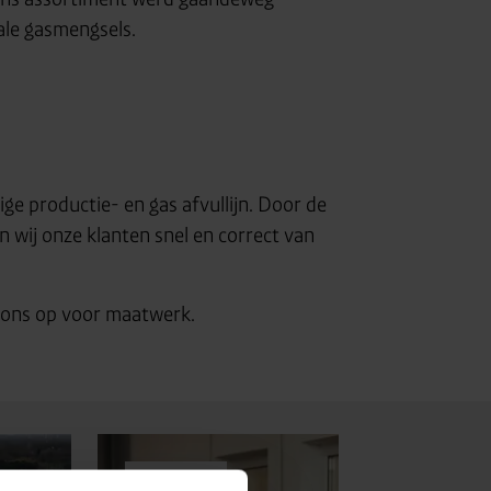
ale gasmengsels.
ge productie- en gas afvullijn. Door de
en wij onze klanten snel en correct van
ons op voor maatwerk.
Algemeen