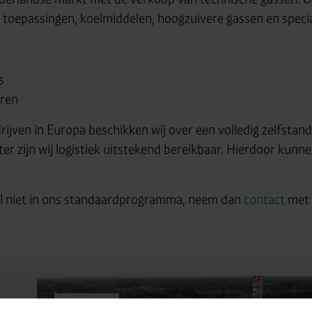
e toepassingen, koelmiddelen, hoogzuivere gassen en speci
s
oren
jven in Europa beschikken wij over een volledig zelfstandi
ter zijn wij logistiek uitstekend bereikbaar. Hierdoor kunn
l niet in ons standaardprogramma, neem dan
contact
met 
Algemeen