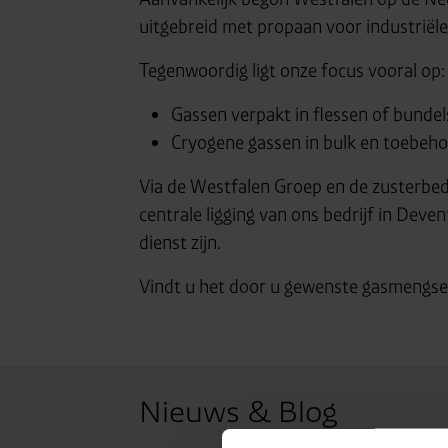
uitgebreid met propaan voor industriël
Tegenwoordig ligt onze focus vooral op:
Gassen verpakt in flessen of bundel
Cryogene gassen in bulk en toebeh
Via de Westfalen Groep en de zusterbedri
centrale ligging van ons bedrijf in Deven
dienst zijn.
Vindt u het door u gewenste gasmengse
Nieuws & Blog