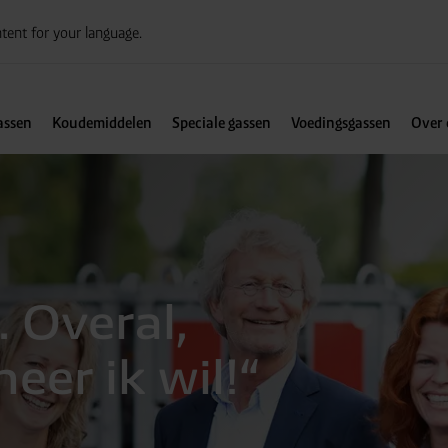
tent for your language.
assen
Koudemiddelen
Speciale gassen
Voedingsgassen
Over 
. Overal,
eer ik wil!“