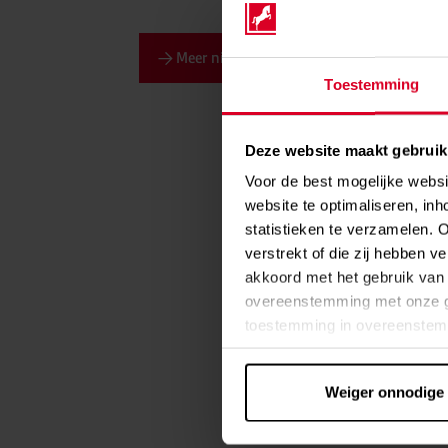
Meer nieuws en blogs
Toestemming
Deze website maakt gebruik
Voor de best mogelijke webs
website te optimaliseren, inh
statistieken te verzamelen. 
verstrekt of die zij hebben v
akkoord met het gebruik van 
overeenstemming met onze g
toestemming in overeenstemm
VS. In deze landen kan, onda
gegevensbescherming niet n
Weiger onnodige
bestaat het risico dat deze 
controle- en monitoringdoelei
de betrokkenen afdwingbaar zi