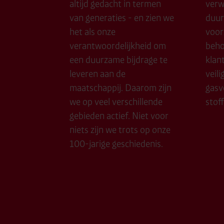
altijd gedacht in termen
verw
van generaties - en zien we
duur
het als onze
voorz
verantwoordelijkheid om
beho
een duurzame bijdrage te
klan
leveren aan de
veili
maatschappij. Daarom zijn
gasv
we op veel verschillende
stof
gebieden actief. Niet voor
niets zijn we trots op onze
100-jarige geschiedenis.