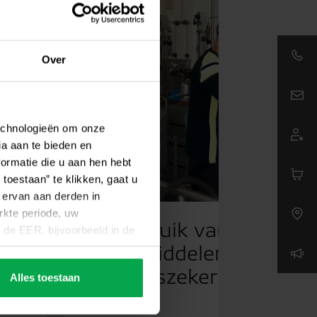
Over
Email:
technologieën om onze
ia aan te bieden en
ormatie die u aan hen hebt
toestaan” te klikken, gaat u
 ervan aan derden in
kte periode, uw
Hergebruik van
de EER, bijvoorbeeld in de
 hoge Europese niveau van
en
koudemiddelen: de sleute
VS worden doorgegeven,
leveringszekerheid
Alles toestaan
worden verwerkt voor
 zonder dat alle rechten van
en door op “Aanpassen” te