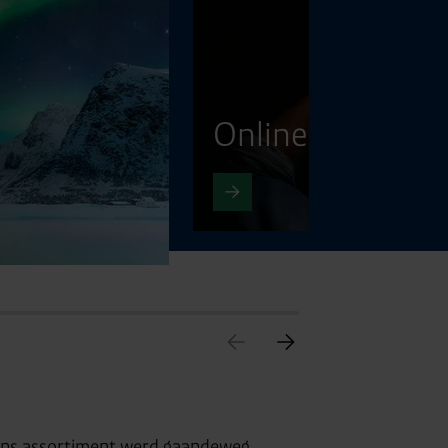
Onlineshop
 Ons assortiment werd gaandeweg