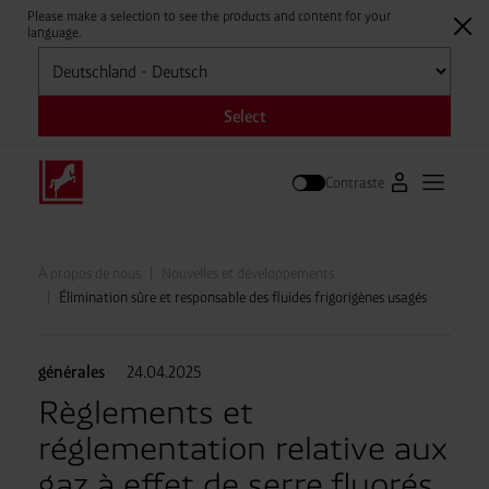
Please make a selection to see the products and content for your
language.
Sélectionner
Select
Contraste
Vers le portai
Ouvrir l
Suivre
À propos de nous
Nouvelles et développements
Élimination sûre et responsable des fluides frigorigènes usagés
générales
24.04.2025
Règlements et
réglementation relative aux
gaz à effet de serre fluorés