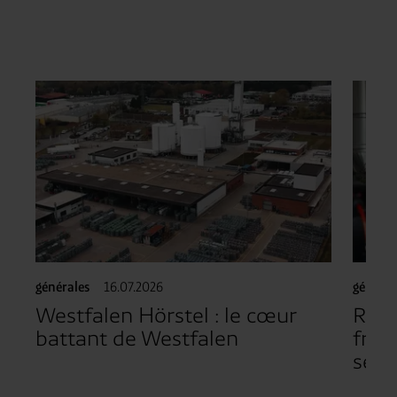
générales
16.07.2026
général
Westfalen Hörstel : le cœur
Réut
battant de Westfalen
frigo
sécu