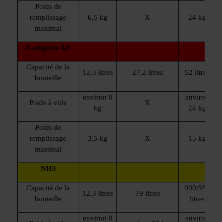
américaines à des fins de contrôle et de surveillance
Poids de
sans que des recours juridiques efficaces soient
remplissage
6,5 kg
X
24 kg
maximal
disponibles ou sans que tous les droits des personnes
concernées soient applicables. Vous pouvez procéder à
Catégorie A3
des paramétrages individuels des cookies selon les
catégories en cliquant sur « Ajuster ». Rejetez tous les
Capacité de la
12,3 litres
27,2 litres
52 litres
cookies facultatifs en cliquant sur « Rejeter les cookies
bouteille
inutiles ».
Vous pouvez révoquer ou modifier votre
environ 8
environ
consentement à tout moment en utilisant le lien
Poids à vide
X
kg
24 kg
cookie dans le pied de page du site.
Poids de
remplissage
3,5 kg
X
15 kg
maximal
NH3
Capacité de la
900/950
12,3 litres
79 litres
bouteille
litres
environ 8
environ