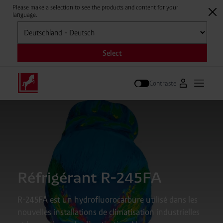
Please make a selection to see the products and content for your
language.
Sélectionner
Select
Contraste
Vers le portai
Ouvrir 
Suivre
Réfrigérant R-245FA
R-245FA est un hydrofluorocarbure utilisé dans les
nouvelles installations de climatisation industrielles