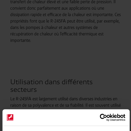
transfert de chaleur élevé et une faible perte de pression. Il
convient donc parfaitement aux applications où une
dissipation rapide et efficace de la chaleur est importante. Ces
propriétés font que le R-245FA peut être utilisé, par exemple,
dans les pompes à chaleur et autres systèmes de
récupération de chaleur où l'efficacité thermique est
importante.
Utilisation dans différents
secteurs
Le R-245FA est largement utilisé dans diverses industries en
raison de sa polyvalence et de sa fiabilité. Il est souvent utilisé
dans les systèmes de climatisation des bâtiments
commerciaux où il permet de maintenir des températures
confortables avec une faible consommation d'énergie. Le R-
245FA est en outre largement utilisé dans les systèmes de