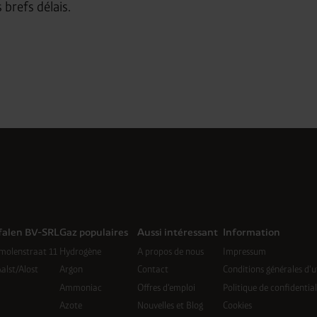
brefs délais.
falen BV-SRL
Gaz populaires
Aussi intéressant
Information
molenstraat 11
Hydrogène
A propos de nous
Impressum
alst/Alost
Argon
Contact
Conditions générales d'ut
Ammoniac
Offres d'emploi
Politique de confidential
Azote
Nouvelles et Blog
Cookies