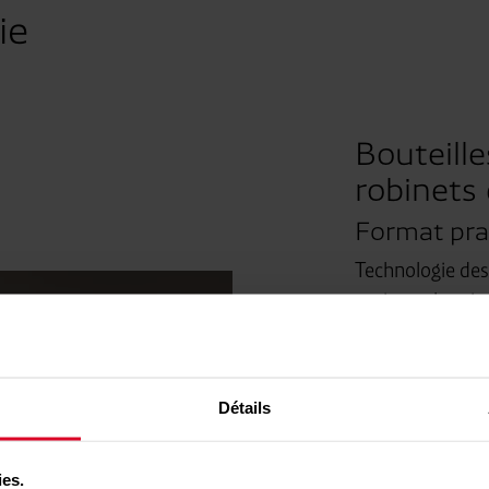
ie
Bouteill
robinets
Format pra
Technologie des 
petites, plus si
remplissage de 
simplifier nette
classique de 50 
Détails
Une manute
remplissage
ies.