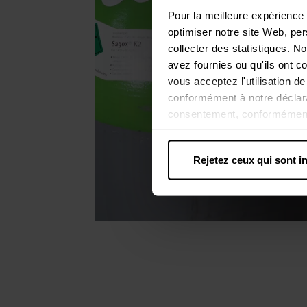
Pour la meilleure expérience 
optimiser notre site Web, per
collecter des statistiques. 
avez fournies ou qu'ils ont co
vous acceptez l'utilisation d
conformément à notre déclara
consentement, conformément 
l'EEE, par exemple aux États
services, le niveau européen
Rejetez ceux qui sont in
sont transférées aux États-Un
américaines à des fins de con
que tous les droits des pers
des cookies selon les catégor
les cookies inutiles ».
Vous p
cookie dans le pied de page