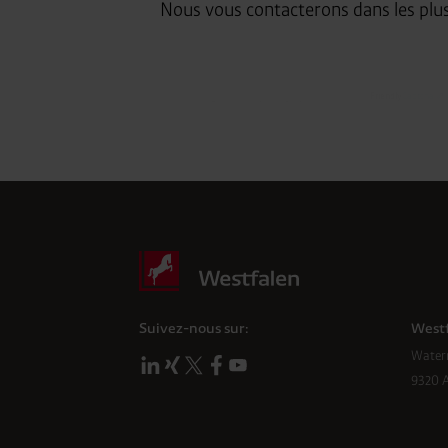
Nous vous contacterons dans les plus 
Friendly
Captcha ⇗
Vérification Anti-Robot
Clique ici pour vérifier
Suivez-nous sur:
West
Water
9320 A