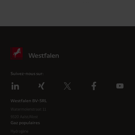
Friendly
Captcha ⇗
Vérification Anti-Robot
Clique ici pour vérifier
Suivez-nous sur:
Westfalen BV-SRL
Watermolenstraat 11
9320 Aalst/Alost
Gaz populaires
Hydrogène