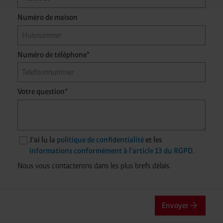
risque que ces données soient traitées par les autorités
américaines à des fins de contrôle et de surveillance
Numéro de maison
sans que des recours juridiques efficaces soient
disponibles ou sans que tous les droits des personnes
concernées soient applicables. Vous pouvez procéder à
Numéro de téléphone*
des paramétrages individuels des cookies selon les
catégories en cliquant sur « Ajuster ». Rejetez tous les
cookies facultatifs en cliquant sur « Rejeter les cookies
Votre question*
inutiles ».
Vous pouvez révoquer ou modifier votre
consentement à tout moment en utilisant le lien
cookie dans le pied de page du site.
J'ai lu la
politique de confidentialité
et les
informations conformément à l'article 13 du RGPD.
Nous vous contacterons dans les plus brefs délais.
Envoyer