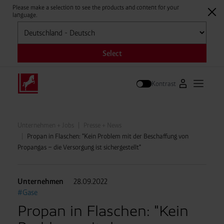
Please make a selection to see the products and content for your
language.
Auswählen
Select
Kontrast
Zum Westfale
Hauptm
Suche
Unternehmen + Jobs
Presse + News
Propan in Flaschen: "Kein Problem mit der Beschaffung von
Propangas – die Versorgung ist sichergestellt"
Unternehmen
28.09.2022
#Gase
Propan in Flaschen: "Kein