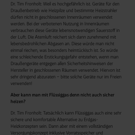
Cookies).
Dr. Tim Fronholt: Weil es hochgefährlich ist. Geräte für den
Draußenbetrieb wie Heizpilze und bestimmte Heizstrahler
dürfen nicht in geschlossenen Innenräumen verwendet
Empfänger und Datenübermittlung:
Ihre Daten können
werden. Bei der verbotenen Nutzung in Innenräumen
an unsere Auftragsverarbeiter (z. B. für Webanalyse,
verbrauchen diese Geräte lebensnotwendigen Sauerstoff in
Hosting, Consent-Management) sowie an Partner in
der Luft. Die Atemluft reichert sich dann zunehmend mit
Drittländern übermittelt werden. Wenn eine Übermittlung
lebensbedrohlichen Abgasen an. Diese würde man nicht
einmal riechen, was besonders heimtückisch ist. So würde
in ein Land ohne angemessenes Datenschutzniveau
eine schleichende Erstickungsgefahr entstehen, wenn man
erfolgt, stellen wir geeignete Garantien gemäß Art. 46
Draußengeräte entgegen allen Sicherheitshinweisen der
DSGVO sicher (z. B. EU-Standardvertragsklauseln).
Hersteller in geschlossenen Räumen verwendet. Hiervon ist
Speicherdauer:
Cookies werden je nach Zweck
sehr dringend abzuraten – bitte solche Geräte nur im Freien
unterschiedlich lange gespeichert. Die maximale
verwenden!
Speicherdauer beträgt 400 Tage, sofern nicht gesetzlich
anders vorgeschrieben oder technisch erforderlich.
Aber kann man mit Flüssiggas denn nicht auch sicher
Verantwortlicher:
Westfalen AG & Co. KG, Industrieweg
heizen?
43, 48155 Münster E-Mail: datenschutz@westfalen.com
Dr. Tim Fronholt: Tatsächlich kann Flüssiggas auch eine sehr
sichere und komfortable Alternative zu Erdgas-
Heizkonzepten sein. Dann aber mit einem vollständigen
Versorgungskonzept inklusive Vorratsspeicher und