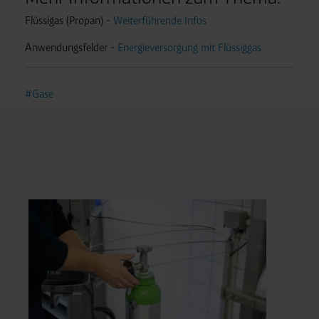
Flüssigas (Propan) -
Weiterführende Infos
Anwendungsfelder -
Energieversorgung mit Flüssiggas
#Gase
Unt
De