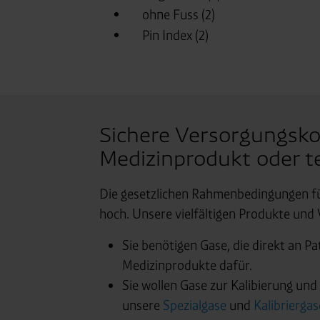
Consent-Management) sowie an
angemessenes Datenschutzniv
Standardvertragsklauseln).
Speicherdauer:
Cookies werd
400 Tage, sofern nicht geset
Verantwortlicher:
Westfalen
Sichere Versorgungskon
Medizinprodukt oder t
Die gesetzlichen Rahmenbedingungen fü
hoch. Unsere vielfältigen Produkte und
Sie benötigen Gase, die direkt an P
Medizinprodukte dafür.
Sie wollen Gase zur Kalibierung un
unsere
Spezialgase
und
Kalibriergas