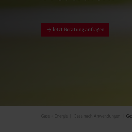
Jetzt Beratung anfragen
Gase + Energie
Gase nach Anwendungen
Ges