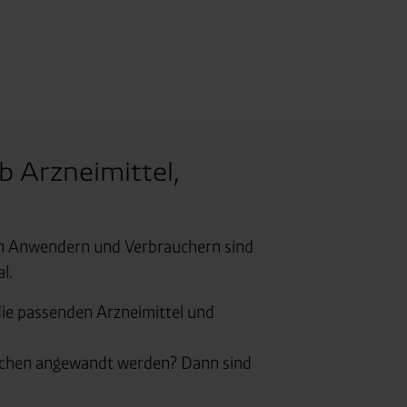
ttlung in ein Land ohne
GVO sicher (z. B. EU-
male Speicherdauer beträgt
chutz@westfalen.com
b Arzneimittel,
on Anwendern und Verbrauchern sind
l.
 die passenden Arzneimittel und
nschen angewandt werden? Dann sind