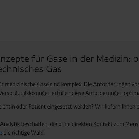
 Partner in Drittländern übermittelt werden. Wenn eine Übermi
eau erfolgt, stellen wir geeignete Garantien gemäß Art. 46 DS
en je nach Zweck unterschiedlich lange gespeichert. Die maxi
zlich anders vorgeschrieben oder technisch erforderlich.
 AG & Co. KG, Industrieweg 43, 48155 Münster E-Mail: datens
zepte für Gase in der Medizin: o
echnisches Gas
r medizinische Gase sind komplex. Die Anforderungen v
 Versorgungslösungen erfüllen diese Anforderungen optima
atientin oder Patient eingesetzt werden? Wir liefern Ihnen
d Analytik beschaffen, die ohne direkten Kontakt zum Me
e
die richtige Wahl.