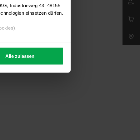
 KG, Industrieweg 43, 48155
chnologien einsetzen dürfen,
ookies),
Alle zulassen
s Consent-Management-System
f jeder Plattform erneut
. für Webanalyse, Hosting,