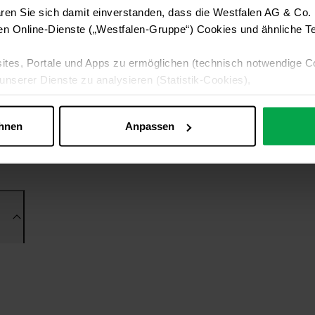
ren Sie sich damit einverstanden, dass die Westfalen AG & Co.
en Online-Dienste („Westfalen-Gruppe“) Cookies und ähnliche Te
ites, Portale und Apps zu ermöglichen (technisch notwendige C
unserer Dienste zu analysieren (Statistik-Cookies),
 Ihre Interessen anzupassen (Personalisierungs-Cookies)
ng mit Ihren Interessen anzuzeigen (Marketing-Cookies) sowie
ehnen
Anpassen
 alle Online-Dienste der Westfalen-Gruppe, die ein gemeinsame
d domainübergreifend erkannt und respektiert, damit Sie nicht au
westfalen.com, hub.westfalen.com
 i. V. m. § 25 Abs. 1 TDDDG (für optionale Cookies),
echnisch notwendige Cookies).
ittlung:
Ihre Daten können an unsere Auftragsverarbeiter (z. B