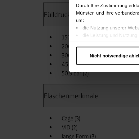
Durch Ihre Zustimmung erklä
Münster, und ihre verbunden
um:
die Nutzung unserer Webs
die Leistung und Nutzung 
Inhalte und Funktionen an
Werbung in Übereinstimmu
Nicht notwendige abl
….
Diese Einwilligung gilt für
nutzen. Ihre Entscheidung wir
zustimmen müssen.
Betroffene Online-Dienste:
Rechtsgrundlage:
Art. 6 Abs. 1 lit. a DSGVO
§ 25 Abs. 1 TDDDG (für t
Empfänger und Datenüberm