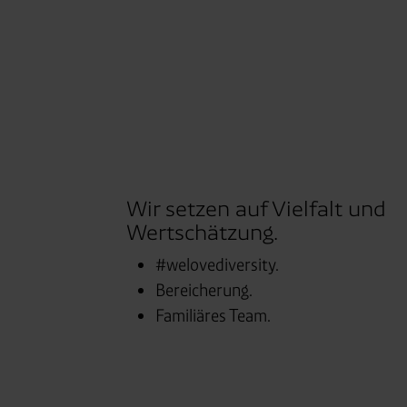
Consent-Management) sowie an
angemessenes Datenschutzniv
Standardvertragsklauseln).
Speicherdauer:
Cookies werd
400 Tage, sofern nicht geset
Verantwortlicher:
Westfalen
Wir setzen auf Vielfalt und
Wertschätzung.
#welovediversity.
Bereicherung.
Familiäres Team.