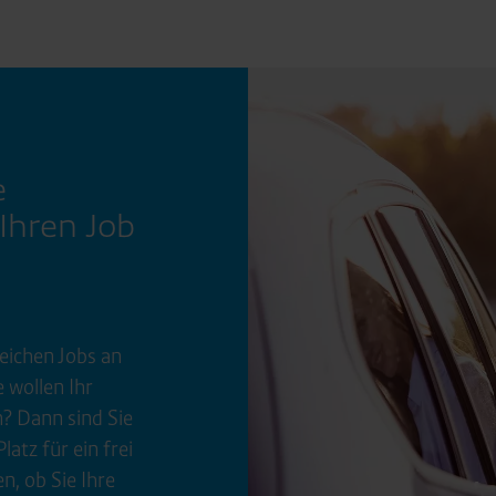
e
 Ihren Job
eichen Jobs an
 wollen Ihr
n? Dann sind Sie
latz für ein frei
n, ob Sie Ihre