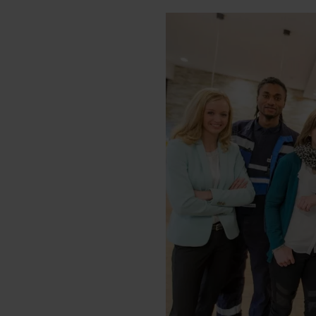
 Partner in Drittländern übermittelt werden. Wenn eine Übermi
eau erfolgt, stellen wir geeignete Garantien gemäß Art. 46 DS
en je nach Zweck unterschiedlich lange gespeichert. Die maxi
zlich anders vorgeschrieben oder technisch erforderlich.
 AG & Co. KG, Industrieweg 43, 48155 Münster E-Mail: datens