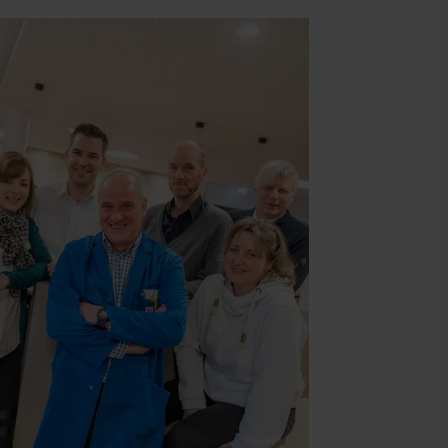
ttlung in ein Land ohne
GVO sicher (z. B. EU-
male Speicherdauer beträgt
chutz@westfalen.com