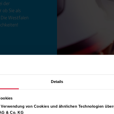
ei der
 ob Sie als
­ Die Westfalen
ich
keiten!
Details
Cookies
r Verwendung von Cookies und ähnlichen Technologien über
 AG & Co. KG