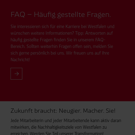
FAQ – Häufig gestellte Fragen.
Sie interessieren sich für eine Karriere bei Westfalen und
wünschen weitere Informationen? Tipp: Antworten auf
häufig gestellte Fragen finden Sie in unserem FAQ-
Bereich. Sollten weiterhin Fragen offen sein, melden Sie
sich gerne persönlich bei uns. Wir freuen uns auf Ihre
Nachricht!
Zukunft braucht: Neugier. Macher. Sie!
Jede Mitarbeiterin und jeder Mitarbeitende kann aktiv daran
mitwirken, die Nachhaltigkeitsziele von Westfalen zu
erreichen. Werden Sie Teil unserer Transformation!