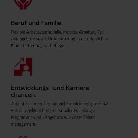
Beruf und Familie.
Flexible Arbeits
zeit
modelle, mobiles Arbeiten, Teil
zeit
angebote sowie Unter
stützung in den Be
reichen
Kinder
betreuung und Pflege.
Entwicklungs- und Karriere
chancen.
Zukunftssicherer Job mit viel Entwicklungs
potenzial
– durch ziel
gerichtete Personal
ent
wick
lungs-
Programme und -Angebote wie un
ser Talent
management.