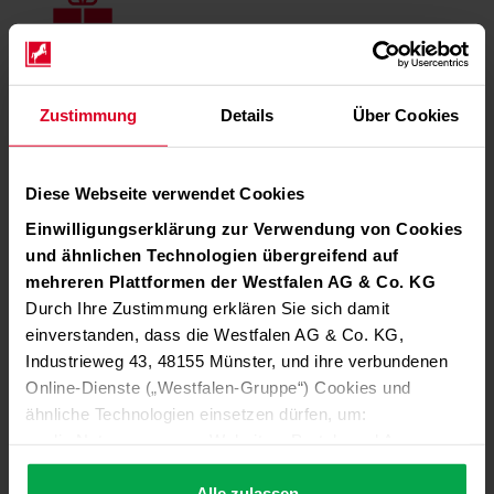
Zukunfts
betrag.
Zustimmung
Details
Über Cookies
Zusätzlicher Geldbetrag, der entweder für fünf
bezahlte freie Tage oder für eine Aus
zahlung
genutzt werden kann.
Diese Webseite verwendet Cookies
Einwilligungserklärung zur Verwendung von Cookies
und ähnlichen Technologien übergreifend auf
mehreren Plattformen der Westfalen AG & Co. KG
Durch Ihre Zustimmung erklären Sie sich damit
Finanzielle Vorsorge:
einverstanden, dass die Westfalen AG & Co. KG,
Industrieweg 43, 48155 Münster, und ihre verbundenen
Gut abgesichert nach dem aktiven Erwerbs­leben –
mit betrieb­licher Alters­vorsorge
Online-Dienste („Westfalen-Gruppe“) Cookies und
ähnliche Technologien einsetzen dürfen, um:
die Nutzung unserer Websites, Portale und Apps zu
ermöglichen (technisch notwendige Cookies),
die Leistung und Nutzung unserer Dienste zu
Alle zulassen