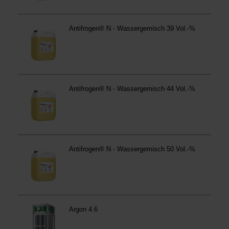
anders vorgeschrieben oder technisch erforderlich.
Verantwortlicher:
Westfalen AG & Co. KG, Industrieweg
43, 48155 Münster E-Mail: datenschutz@westfalen.com