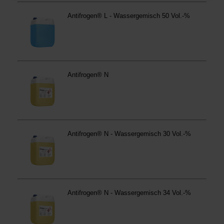
Betroffene Online-Dienste:
westfalen.com,
hub.westfalen.com
Rechtsgrundlage:
Art. 6 Abs. 1 lit. a DSGVO i. V. m. § 25 Abs. 1 TDDDG
(für optionale Cookies),
§ 25 Abs. 1 TDDDG (für technisch notwendige
Cookies).
Empfänger und Datenübermittlung:
Ihre Daten können
an unsere Auftragsverarbeiter (z. B. für Webanalyse,
Hosting, Consent-Management) sowie an Partner in
Drittländern übermittelt werden. Wenn eine Übermittlung
in ein Land ohne angemessenes Datenschutzniveau
erfolgt, stellen wir geeignete Garantien gemäß Art. 46
DSGVO sicher (z. B. EU-Standardvertragsklauseln).
Speicherdauer:
Cookies werden je nach Zweck
unterschiedlich lange gespeichert. Die maximale
Speicherdauer beträgt 400 Tage, sofern nicht gesetzlich