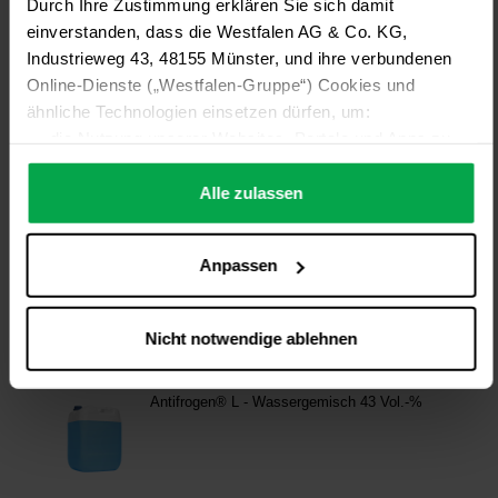
Durch Ihre Zustimmung erklären Sie sich damit
einverstanden, dass die Westfalen AG & Co. KG,
Industrieweg 43, 48155 Münster, und ihre verbundenen
Online-Dienste („Westfalen-Gruppe“) Cookies und
ähnliche Technologien einsetzen dürfen, um:
die Nutzung unserer Websites, Portale und Apps zu
ermöglichen (technisch notwendige Cookies),
die Leistung und Nutzung unserer Dienste zu
Alle zulassen
analysieren (Statistik-Cookies),
Inhalte und Funktionen an Ihre Interessen anzupassen
Anpassen
(Personalisierungs-Cookies)
Werbung in Übereinstimmung mit Ihren Interessen
anzuzeigen (Marketing-Cookies) sowie
Nicht notwendige ablehnen
….
Diese Einwilligung gilt für alle Online-Dienste der
Westfalen-Gruppe, die ein gemeinsames Consent-
Management-System nutzen. Ihre Entscheidung wird
domainübergreifend erkannt und respektiert, damit Sie
nicht auf jeder Plattform erneut zustimmen müssen.