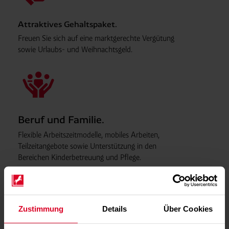
Attraktives Gehaltspaket.
Freuen Sie sich auf eine markt­gerechte Vergütung
sowie Urlaubs- und Weihnachtsgeld.
Beruf und Familie.
Flexible Arbeits
zeit
modelle, mobiles Arbeiten,
Teilzeit
angebote sowie Unter
stützung in den
Bereichen Kinder
betreuung und Pflege.
Zustimmung
Details
Über Cookies
Entwicklungs- und Karriere