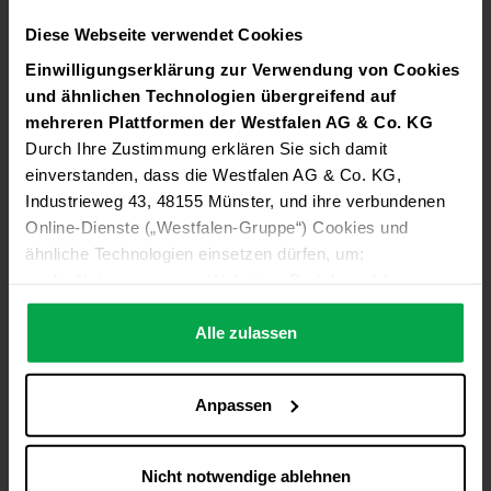
chancen.
Diese Webseite verwendet Cookies
Zukunftssicherer Job mit viel Ent
wick
lungs
potenzial
Einwilligungserklärung zur Verwendung von Cookies
– durch ziel
ge
rich
tete Personal
ent
wick
lungs-
und ähnlichen Technologien übergreifend auf
Programme und -Angebote wie unser Talent
mehreren Plattformen der Westfalen AG & Co. KG
management.
Durch Ihre Zustimmung erklären Sie sich damit
einverstanden, dass die Westfalen AG & Co. KG,
Industrieweg 43, 48155 Münster, und ihre verbundenen
Online-Dienste („Westfalen-Gruppe“) Cookies und
ähnliche Technologien einsetzen dürfen, um:
Zukunfts
betrag.
die Nutzung unserer Websites, Portale und Apps zu
ermöglichen (technisch notwendige Cookies),
Zusätzlicher Geldbetrag, der entweder für fünf
die Leistung und Nutzung unserer Dienste zu
Alle zulassen
bezahlte freie Tage oder für eine Aus
zahlung
genutzt werden kann.
analysieren (Statistik-Cookies),
Inhalte und Funktionen an Ihre Interessen anzupassen
Anpassen
(Personalisierungs-Cookies)
Werbung in Übereinstimmung mit Ihren Interessen
anzuzeigen (Marketing-Cookies) sowie
Nicht notwendige ablehnen
….