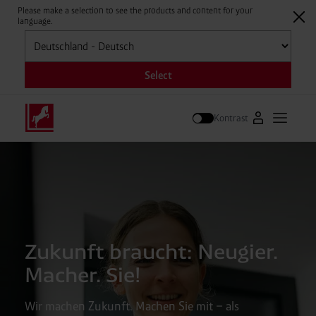
Please make a selection to see the products and content for your
language.
Auswählen
Select
Kontrast
Zum Westfale
Hauptm
Suche
Zukunft braucht: Neugier.
Macher. Sie!
Wir machen Zukunft. Machen Sie mit – als