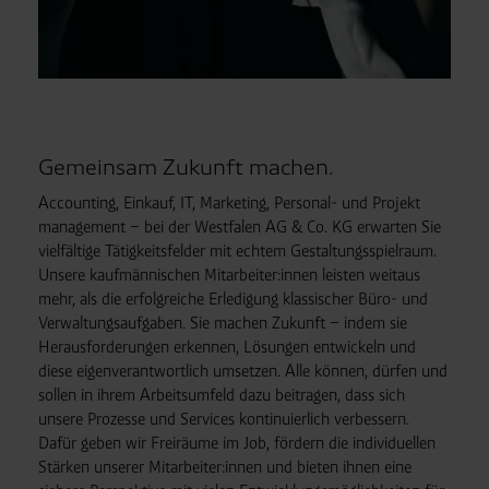
Gemeinsam Zukunft machen.
Accounting, Einkauf, IT, Marketing, Personal- und Projekt
management – bei der Westfalen AG & Co. KG erwarten Sie
vielfältige Tätigkeits
felder mit echtem Gestaltungs
spielraum.
Unsere kauf
männischen Mitarbeiter:innen leisten weitaus
mehr, als die erfolgreiche Erledigung klassischer Büro- und
Verwaltungs
aufgaben. Sie machen Zukunft – indem sie
Heraus
forderungen erkennen, Lösungen entwickeln und
diese eigen
ver
antwort
lich umsetzen. Alle können, dürfen und
sollen in ihrem Arbeits
umfeld dazu beitragen, dass sich
unsere Prozesse und Services kontinuierlich verbessern.
Dafür geben wir Frei
räume im Job, fördern die indi
vi
du
ellen
Stärken unserer Mitarbeiter:innen und bieten ihnen eine