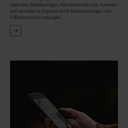
stationärer Behälter
anlagen, Flaschenbündeln und -batterien
Verantwortlicher:
Westfalen AG & Co. KG, Industrieweg
und vermeidet so Engpässe durch Betriebs
störungen oder
43, 48155 Münster E-Mail: datenschutz@westfalen.com
Füllstands
unterschreitungen.