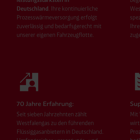
 Partner in Drittländern übermittelt werden. Wenn eine Übermi
Deutschland
. Ihre kontinuierliche
Wes
eau erfolgt, stellen wir geeignete Garantien gemäß Art. 46 DS
Prozesswärmeversorgung erfolgt
spe
en je nach Zweck unterschiedlich lange gespeichert. Die maxi
zuverlässig und bedarfsgerecht mit
Ihre
zlich anders vorgeschrieben oder technisch erforderlich.
unserer eigenen Fahrzeugflotte.
zug
 AG & Co. KG, Industrieweg 43, 48155 Münster E-Mail: datens
70 Jahre Erfahrung:
Sup
Seit sieben Jahrzehnten zählt
Mit 
Westfalengas zu den führenden
wirt
Flüssiggasanbietern in Deutschland.
Pro