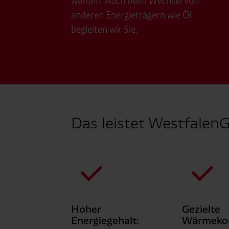
werden. Auch beim Wechsel von
anderen Energieträgern wie Öl
begleiten wir Sie.
Das leistet WestfalenG
Hoher
Gezielte
Energiegehalt:
Wärmekon