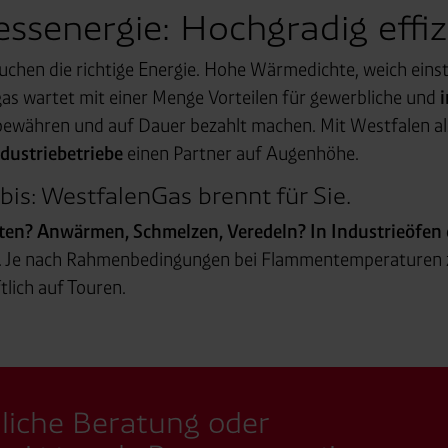
essenergie: Hochgradig effiz
auchen die richtige Energie. Hohe Wärmedichte, weich ei
gas wartet mit einer Menge Vorteilen für gewerbliche und
i
e bewähren und auf Dauer bezahlt machen. Mit Westfalen al
ustriebetriebe
einen Partner auf Augenhöhe.
s: WestfalenGas brennt für Sie.
ten? Anwärmen, Schmelzen, Veredeln? In Industri­eöfen 
e. Je nach Rahmen­bedingungen bei Flammen­temperaturen
ftlich auf Touren.
dliche Beratung oder