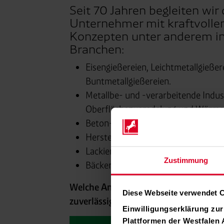
Seit 70 Jahren begleiten wir 
Unternehmer mit kraftvolle
Konzepten unter anderem in
Branchen:
Eisengießereien, Leichtmetallgießer
Buntmetallgießereien.
Metallbe- und -verarbeitende Indust
Oberflächenveredelung und Wärme
Beton-, Zement- und Kalksandsteini
Hersteller von Produkten aus Glas 
Lackierereien.
Zustimmung
Bäckereien, Fleischverarbeiter, Kaff
Welche Anforderungen stellen Sie an I
Diese Webseite verwendet 
zuverlässige Versorgung mit Prozessen
Einwilligungserklärung zu
Plattformen der Westfalen