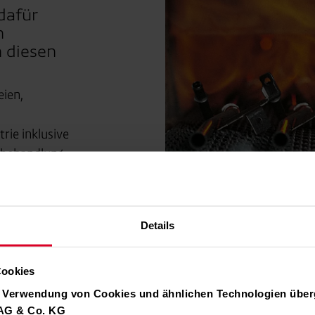
dafür
n
 diesen
eien,
rie inklusive
behandlung.
ndustrie.
und Keramik.
Details
eeröster.
hre
Cookies
ergie?
r Verwendung von Cookies und ähnlichen Technologien über
 AG & Co. KG