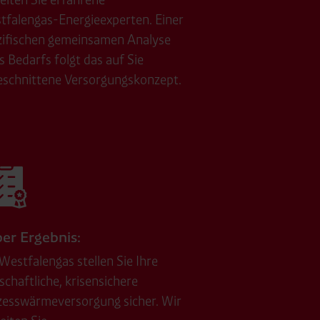
ttlung in ein Land ohne
tfalengas-Energieexperten. Einer
GVO sicher (z. B. EU-
zifischen gemeinsamen Analyse
male Speicherdauer beträgt
s Bedarfs folgt das auf Sie
eschnittene Versorgungskonzept.
chutz@westfalen.com
er Ergebnis:
Westfalengas stellen Sie Ihre
schaftliche, krisensichere
zesswärmeversorgung sicher. Wir