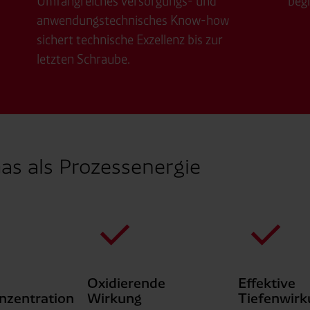
Umfangreiches versorgungs- und
begl
anwendungstechnisches Know-how
sichert technische Exzellenz bis zur
letzten Schraube.
as als Prozessenergie
Oxidierende
Effektive
zentration
Wirkung
Tiefenwirk