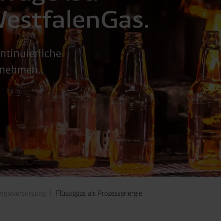
estfalenGas.
ntinuierliche
rnehmen.
rgieversorgung
Flüssiggas als Prozessenergie