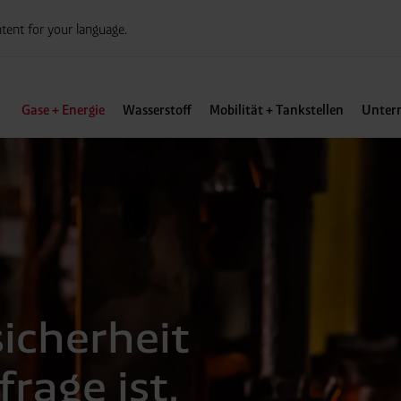
tent for your language.
Gase + Energie
Wasserstoff
Mobilität + Tankstellen
Unter
icherheit
frage ist.