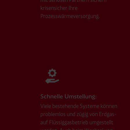
Consent-Management) sowie an
krisensicher Ihre
angemessenes Datenschutzniv
Standardvertragsklauseln).
Prozesswärmeversorgung.
Speicherdauer:
Cookies werd
400 Tage, sofern nicht geset
Verantwortlicher:
Westfalen
Schnelle Umstellung:
Viele bestehende Systeme können
problemlos und zügig von Erdgas-
auf Flüssiggasbetrieb umgestellt