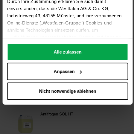
Durch Ihre Zustimmung erklären Sie sich damit
einverstanden, dass die Westfalen AG & Co. KG,
Industrieweg 43, 48155 Münster, und ihre verbundenen
Online-Dienste („Westfalen-Gruppe“) Cookies und
ähnliche Technologien einsetzen dürfen, um:
die Nutzung unserer Websites, Portale und Apps zu
ermöglichen (technisch notwendige Cookies),
die Leistung und Nutzung unserer Dienste zu
Alle zulassen
analysieren (Statistik-Cookies),
Inhalte und Funktionen an Ihre Interessen anzupassen
Anpassen
(Personalisierungs-Cookies)
Werbung in Übereinstimmung mit Ihren Interessen
anzuzeigen (Marketing-Cookies) sowie
Nicht notwendige ablehnen
….
Diese Einwilligung gilt für alle Online-Dienste der
Westfalen-Gruppe, die ein gemeinsames Consent-
Management-System nutzen. Ihre Entscheidung wird
domainübergreifend erkannt und respektiert, damit Sie
nicht auf jeder Plattform erneut zustimmen müssen.