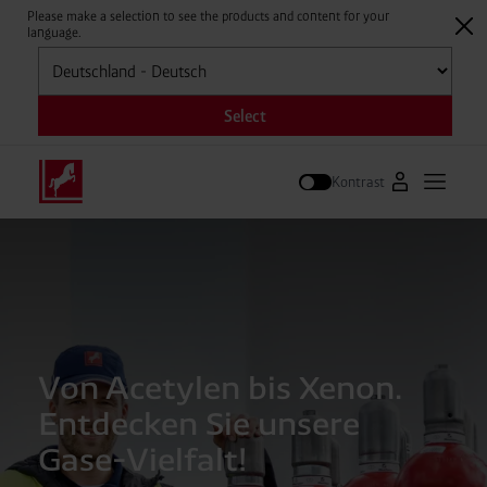
Please make a selection to see the products and content for your
language.
Auswählen
Select
Kontrast
Zum Westfal
Hauptm
Suche
Von Acetylen bis Xenon.
Entdecken Sie unsere
Gase-Vielfalt!