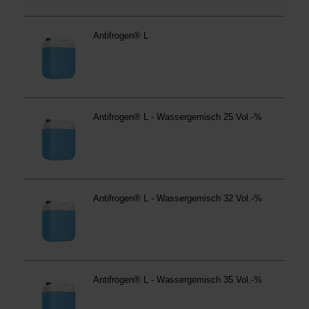
Betroffene Online-Dienste:
westfalen.com,
hub.westfalen.com
Rechtsgrundlage:
Art. 6 Abs. 1 lit. a DSGVO i. V. m. § 25 Abs. 1 TDDDG
(für optionale Cookies),
§ 25 Abs. 1 TDDDG (für technisch notwendige
Cookies).
Empfänger und Datenübermittlung:
Ihre Daten können
an unsere Auftragsverarbeiter (z. B. für Webanalyse,
Hosting, Consent-Management) sowie an Partner in
Drittländern übermittelt werden. Wenn eine Übermittlung
in ein Land ohne angemessenes Datenschutzniveau
erfolgt, stellen wir geeignete Garantien gemäß Art. 46
DSGVO sicher (z. B. EU-Standardvertragsklauseln).
Speicherdauer:
Cookies werden je nach Zweck
unterschiedlich lange gespeichert. Die maximale
Speicherdauer beträgt 400 Tage, sofern nicht gesetzlich