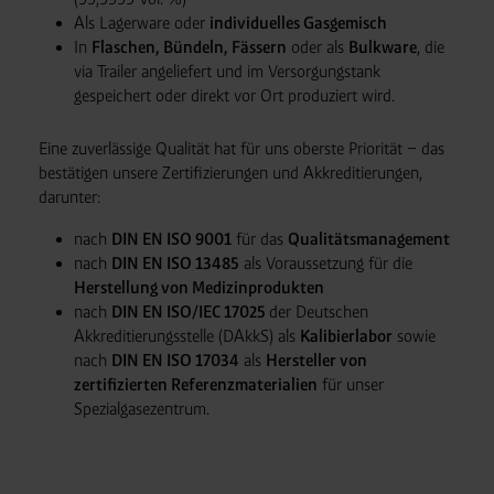
Als Lagerware oder
individuelles Gasgemisch
In
Flaschen, Bündeln, Fässern
oder als
Bulkware
, die
via Trailer angeliefert und im Versorgungstank
gespeichert oder direkt vor Ort produziert wird.
Eine zuverlässige Qualität hat für uns oberste Priorität – das
bestätigen unsere Zertifizierungen und Akkreditierungen,
darunter:
nach
DIN EN ISO 9001
für das
Qualitätsmanagement
nach
DIN EN ISO 13485
als Voraussetzung für die
Herstellung von Medizinprodukten
nach
DIN EN ISO/IEC 17025
der Deutschen
Akkreditierungsstelle (DAkkS) als
Kalibierlabor
sowie
nach
DIN EN ISO 17034
als
Hersteller von
zertifizierten Referenzmaterialien
für unser
Spezialgasezentrum.