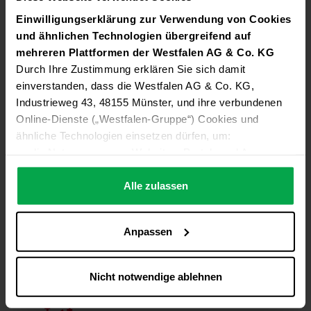
Einwilligungserklärung zur Verwendung von Cookies
und ähnlichen Technologien übergreifend auf
mehreren Plattformen der Westfalen AG & Co. KG
Durch Ihre Zustimmung erklären Sie sich damit
einverstanden, dass die Westfalen AG & Co. KG,
Zukunfts
betrag.
Industrieweg 43, 48155 Münster, und ihre verbundenen
Zusätzlicher Geld
betrag, der ent
weder für fünf be
Online-Dienste („Westfalen-Gruppe“) Cookies und
zahlte freie Tage oder für eine Aus
zahlung genutzt
ähnliche Technologien einsetzen dürfen, um:
werden kann.
die Nutzung unserer Websites, Portale und Apps zu
ermöglichen (technisch notwendige Cookies),
die Leistung und Nutzung unserer Dienste zu
Alle zulassen
analysieren (Statistik-Cookies),
Inhalte und Funktionen an Ihre Interessen anzupassen
Anpassen
(Personalisierungs-Cookies)
Finanzielle Vorsorge.
Werbung in Übereinstimmung mit Ihren Interessen
Gut abgesichert nach dem aktiven Erwerbs
leben –
anzuzeigen (Marketing-Cookies) sowie
mit be
trieb
lich
er Alters
vorsorge.
Nicht notwendige ablehnen
….
Diese Einwilligung gilt für alle Online-Dienste der