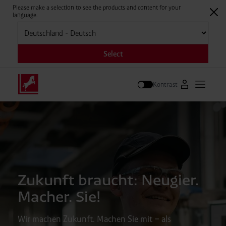
Please make a selection to see the products and content for your
language.
Auswählen
Select
Kontrast
Zum Westfale
Hauptm
Suche
Zukunft braucht: Neugier.
Macher. Sie!
Wir machen Zukunft. Machen Sie mit – als