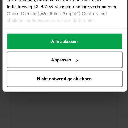
Industrieweg 43, 48155 Münster, und ihre verbundenen
Online-Dienste („Westfalen-Gruppe“) Cookies und
ähnliche Technologien einsetzen dürfen, um:
die Nutzung unserer Websites, Portale und Apps zu
ermöglichen (technisch notwendige Cookies),
die Leistung und Nutzung unserer Dienste zu
Alle zulassen
analysieren (Statistik-Cookies),
Inhalte und Funktionen an Ihre Interessen anzupassen
Anpassen
(Personalisierungs-Cookies)
Werbung in Übereinstimmung mit Ihren Interessen
anzuzeigen (Marketing-Cookies) sowie
Nicht notwendige ablehnen
….
Diese Einwilligung gilt für alle Online-Dienste der
Westfalen-Gruppe, die ein gemeinsames Consent-
Management-System nutzen. Ihre Entscheidung wird
domainübergreifend erkannt und respektiert, damit Sie
nicht auf jeder Plattform erneut zustimmen müssen.
Betroffene Online-Dienste:
westfalen.com,