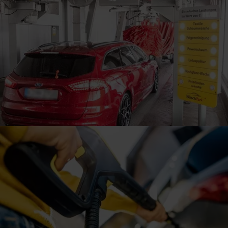
Speicherdauer:
Cookies werden je nach Zweck
unterschiedlich lange gespeichert. Die maximale
Speicherdauer beträgt 400 Tage, sofern nicht gesetzlich
anders vorgeschrieben oder technisch erforderlich.
Verantwortlicher:
Westfalen AG & Co. KG, Industrieweg
43, 48155 Münster E-Mail: datenschutz@westfalen.com