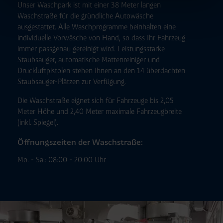
Unser Waschpark ist mit einer 38 Meter langen
Management-System nutzen. Ihre Entscheidung wird
Waschstraße für die gründliche Autowäsche
domainübergreifend erkannt und respektiert, damit Sie
ausgestattet. Alle Waschprogramme beinhalten eine
nicht auf jeder Plattform erneut zustimmen müssen.
individuelle Vorwäsche von Hand, so dass Ihr Fahrzeug
Betroffene Online-Dienste:
westfalen.com,
immer passgenau gereinigt wird. Leistungsstarke
hub.westfalen.com
Staubsauger, automatische Mattenreiniger und
Rechtsgrundlage:
Druckluftpistolen stehen Ihnen an den 14 überdachten
Art. 6 Abs. 1 lit. a DSGVO i. V. m. § 25 Abs. 1 TDDDG
Staubsauger-Plätzen zur Verfügung.
(für optionale Cookies),
Die Waschstraße eignet sich für Fahrzeuge bis 2,05
§ 25 Abs. 1 TDDDG (für technisch notwendige
Meter Höhe und 2,40 Meter maximale Fahrzeugbreite
Cookies).
(inkl. Spiegel).
Öffnungszeiten der Waschstraße:
Empfänger und Datenübermittlung:
Ihre Daten können
Mo. - Sa.: 08:00 - 20:00 Uhr
an unsere Auftragsverarbeiter (z. B. für Webanalyse,
Hosting, Consent-Management) sowie an Partner in
Drittländern übermittelt werden. Wenn eine Übermittlung
in ein Land ohne angemessenes Datenschutzniveau
erfolgt, stellen wir geeignete Garantien gemäß Art. 46
DSGVO sicher (z. B. EU-Standardvertragsklauseln).