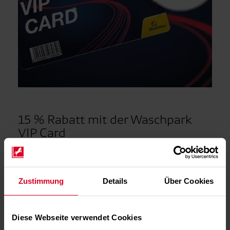
15 % Rabatt mit der Waschpark
VIP Card
Mit der exklusiven VIP Card unseres Waschparks genießen
Sie 15 % Rabatt auf alle Waschprogramme und Car
Cosmetic-Leistungen. Einfach unsere VIP Card als
Zustimmung
Details
Über Cookies
Zahlungsmittel nutzen und automatisch alle Vorteile sichern.*
Und so geht’s:
Diese Webseite verwendet Cookies
1. Kaufen Sie die VIP Card einmalig mit einem Startguthaben