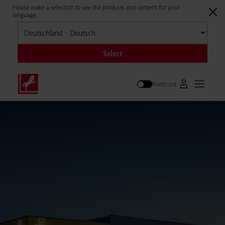
Please make a selection to see the products and content for your
language.
Auswählen
Select
Kontrast
Zum Westfale
Hauptm
Suche