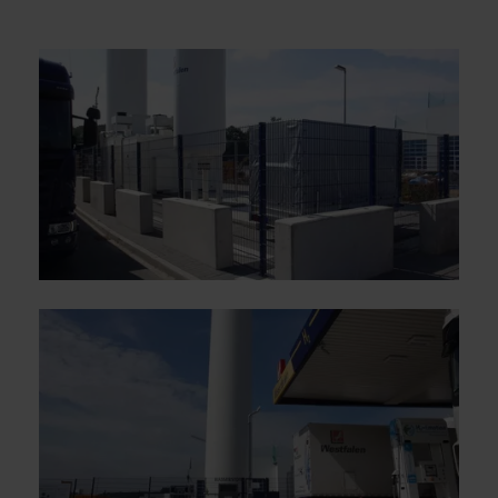
DSGVO sicher (z. B. EU-Standardvertragsklauseln).
Speicherdauer:
Cookies werden je nach Zweck
unterschiedlich lange gespeichert. Die maximale
Speicherdauer beträgt 400 Tage, sofern nicht gesetzlich
anders vorgeschrieben oder technisch erforderlich.
Verantwortlicher:
Westfalen AG & Co. KG, Industrieweg
43, 48155 Münster E-Mail: datenschutz@westfalen.com