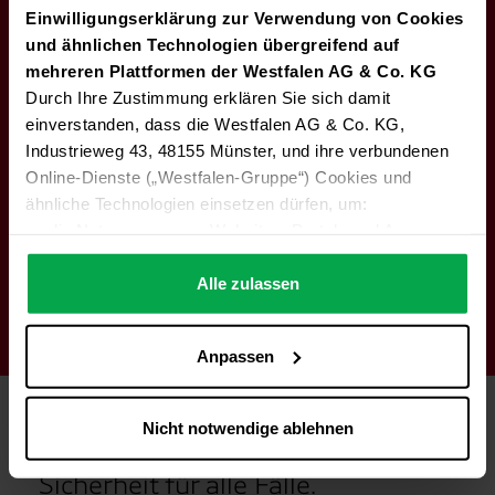
Einwilligungserklärung zur Verwendung von Cookies
und ähnlichen Technologien übergreifend auf
mehreren Plattformen der Westfalen AG & Co. KG
Gefährdungsbeurteilung, Planung und
Durch Ihre Zustimmung erklären Sie sich damit
Überwachung durch unsere Experten
einverstanden, dass die Westfalen AG & Co. KG,
Industrieweg 43, 48155 Münster, und ihre verbundenen
Online-Dienste („Westfalen-Gruppe“) Cookies und
ähnliche Technologien einsetzen dürfen, um:
die Nutzung unserer Websites, Portale und Apps zu
ermöglichen (technisch notwendige Cookies),
Erfüllung des statischen Nachweises und Einhalten
die Leistung und Nutzung unserer Dienste zu
Alle zulassen
der Vorschriften gemäß VdTÜV-Merkblatt 965
analysieren (Statistik-Cookies),
Inhalte und Funktionen an Ihre Interessen anzupassen
Anpassen
(Personalisierungs-Cookies)
Werbung in Übereinstimmung mit Ihren Interessen
anzuzeigen (Marketing-Cookies) sowie
Nicht notwendige ablehnen
….
Zwei unterschiedliche Varianten -
Diese Einwilligung gilt für alle Online-Dienste der
Sicherheit für alle Fälle.
Westfalen-Gruppe, die ein gemeinsames Consent-