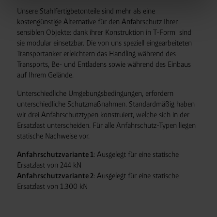
Unsere Stahlfertigbetonteile sind mehr als eine
Management-System nutzen. Ihre Entscheidung wird
kostengünstige Alternative für den Anfahrschutz Ihrer
domainübergreifend erkannt und respektiert, damit Sie
sensiblen Objekte: dank ihrer Konstruktion in T-Form sind
nicht auf jeder Plattform erneut zustimmen müssen.
sie modular einsetzbar. Die von uns speziell eingearbeiteten
Betroffene Online-Dienste:
westfalen.com,
Transportanker erleichtern das Handling während des
hub.westfalen.com
Transports, Be- und Entladens sowie während des Einbaus
Rechtsgrundlage:
auf Ihrem Gelände.
Art. 6 Abs. 1 lit. a DSGVO i. V. m. § 25 Abs. 1 TDDDG
(für optionale Cookies),
Unterschiedliche Umgebungsbedingungen, erfordern
unterschiedliche Schutzmaßnahmen. Standardmäßig haben
§ 25 Abs. 1 TDDDG (für technisch notwendige
wir drei Anfahrschutztypen konstruiert, welche sich in der
Cookies).
Ersatzlast unterscheiden. Für alle Anfahrschutz-Typen liegen
statische Nachweise vor.
Empfänger und Datenübermittlung:
Ihre Daten können
Anfahrschutzvariante 1
: Ausgelegt für eine statische
an unsere Auftragsverarbeiter (z. B. für Webanalyse,
Ersatzlast von 244 kN
Hosting, Consent-Management) sowie an Partner in
Anfahrschutzvariante 2
: Ausgelegt für eine statische
Drittländern übermittelt werden. Wenn eine Übermittlung
Ersatzlast von 1.300 kN
in ein Land ohne angemessenes Datenschutzniveau
erfolgt, stellen wir geeignete Garantien gemäß Art. 46