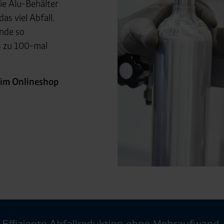
 Partner in Drittländern übermittelt werden. Wenn eine Übermi
ie Alu-Behälter
eau erfolgt, stellen wir geeignete Garantien gemäß Art. 46 DS
as viel Abfall.
nde so
en je nach Zweck unterschiedlich lange gespeichert. Die maxi
s zu 100-mal
zlich anders vorgeschrieben oder technisch erforderlich.
 AG & Co. KG, Industrieweg 43, 48155 Münster E-Mail: datens
 im Onlineshop