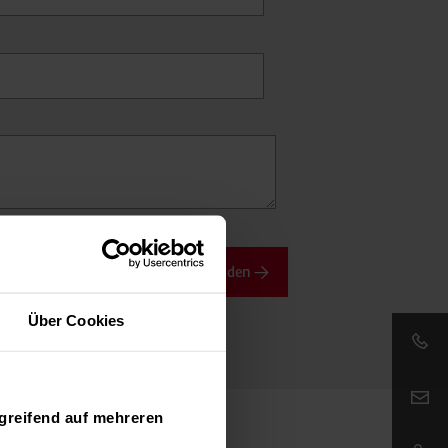
Anfrage absenden
Über Cookies
Email:
greifend auf mehreren
Mehrweggebinde.