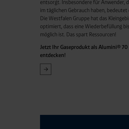
Consent-Management) sowie an
entsorgt. Insbesondere für Anwender, d
angemessenes Datenschutzniv
im täglichen Gebrauch haben, bedeutet d
Standardvertragsklauseln).
Die Westfalen Gruppe hat das Kleingebi
Speicherdauer:
Cookies werd
optimiert, dass eine Wiederbefüllung bi
400 Tage, sofern nicht geset
möglich ist. Das spart Ressourcen!
Verantwortlicher:
Westfalen
Jetzt Ihr Gaseprodukt als Alumini® 70
entdecken!