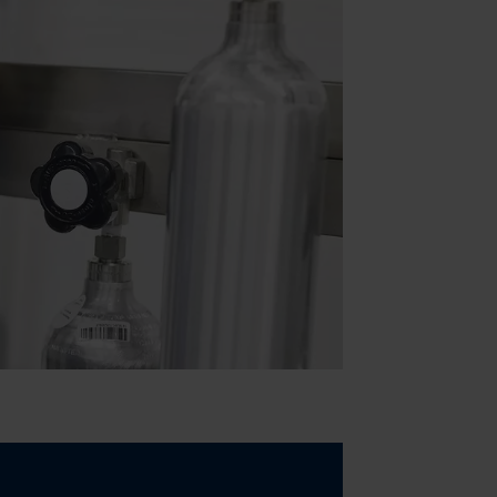
ttlung in ein Land ohne
GVO sicher (z. B. EU-
male Speicherdauer beträgt
chutz@westfalen.com