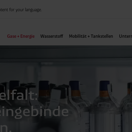
tent for your language.
Gase + Energie
Wasserstoff
Mobilität + Tankstellen
Unter
elfalt:
eingebinde
n.