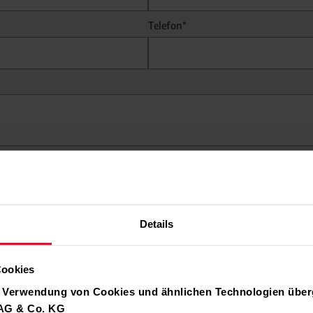
Telefon*
ng
und
Information nach Art. 13 DSGVO
gelesen.
Details
Cookies
r Verwendung von Cookies und ähnlichen Technologien über
önner im ressourcenschonenden 
 AG & Co. KG