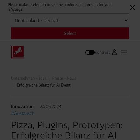
Please make a selection to see the products and content for your
language.
Auswählen
Select
Kontrast
Zum Westfale
Hauptm
Suche
Unternehmen + Jobs
Presse + News
Erfolgreiche Bilanz für AI Event
Innovation
24.05.2023
#Austausch
Pizza, Plugins, Prototypen:
Erfolgreiche Bilanz für AI