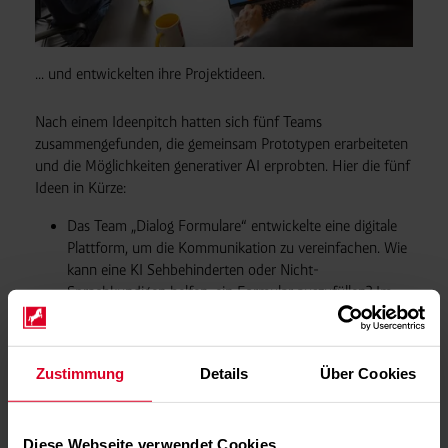
... und entwickelten ihre Projektideen.
Nach einem Ideenpitch hatten sich fünf Teams
zusammengefunden, die gemeinsam Prototypen erarbeiteten
und die Möglichkeiten generativer AI erprobten. Hier die fünf
Ideen in Kürze:
Das Team „Dialog Formulare“ entwickelte eine digitale
Plattform, um die Kommunikation zu vereinfachen. Wie
kann eine KI Sehbehinderten oder Nicht-
Sprachkundigen helfen, ein Formular auszufüllen? Im
Prototyp übernimmt ein Chatbot die Einträge. Er soll
beispielsweise auch möglich machen, Arbeitsnachweise
schnell und einfach und in einer beliebigen Sprache zu
Zustimmung
Details
Über Cookies
erstellen.
PDF-Dokumente analysieren und Fragen zu deren Inhalt
beantworten kann ein virtueller Assistent, den das Team
Diese Webseite verwendet Cookies
„PDF Expert“ erstellte. Am Beispiel einer