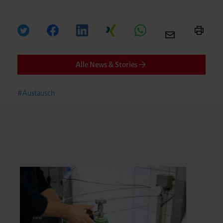
Alle News & Stories
#Austausch
Unt
De