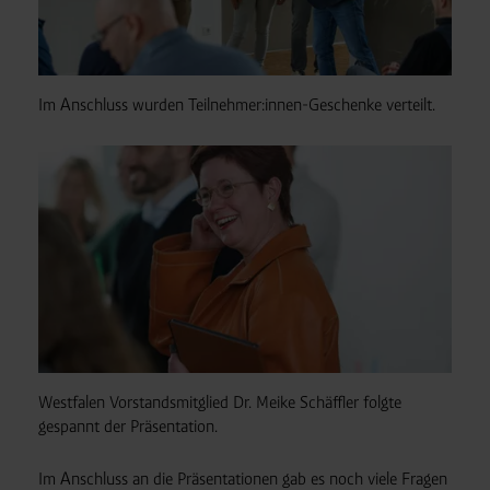
DSGVO sicher (z. B. EU-Standardvertragsklauseln).
Speicherdauer:
Cookies werden je nach Zweck
unterschiedlich lange gespeichert. Die maximale
Speicherdauer beträgt 400 Tage, sofern nicht gesetzlich
Im Anschluss wurden Teilnehmer:innen-Geschenke verteilt.
anders vorgeschrieben oder technisch erforderlich.
Verantwortlicher:
Westfalen AG & Co. KG, Industrieweg
43, 48155 Münster E-Mail: datenschutz@westfalen.com
Westfalen Vorstandsmitglied Dr. Meike Schäffler folgte
gespannt der Präsentation.
Im Anschluss an die Präsentationen gab es noch viele Fragen