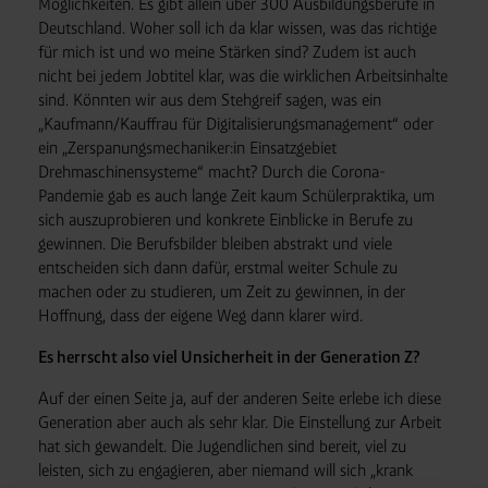
Möglichkeiten. Es gibt allein über 300 Ausbildungsberufe in
Deutschland. Woher soll ich da klar wissen, was das richtige
für mich ist und wo meine Stärken sind? Zudem ist auch
nicht bei jedem Jobtitel klar, was die wirklichen Arbeitsinhalte
sind. Könnten wir aus dem Stehgreif sagen, was ein
„Kaufmann/Kauffrau für Digitalisierungsmanagement“ oder
ein „Zerspanungsmechaniker:in Einsatzgebiet
Drehmaschinensysteme“ macht? Durch die Corona-
Pandemie gab es auch lange Zeit kaum Schülerpraktika, um
sich auszuprobieren und konkrete Einblicke in Berufe zu
gewinnen. Die Berufsbilder bleiben abstrakt und viele
entscheiden sich dann dafür, erstmal weiter Schule zu
machen oder zu studieren, um Zeit zu gewinnen, in der
Hoffnung, dass der eigene Weg dann klarer wird.
Es herrscht also viel Unsicherheit in der Generation Z?
Auf der einen Seite ja, auf der anderen Seite erlebe ich diese
Generation aber auch als sehr klar. Die Einstellung zur Arbeit
hat sich gewandelt. Die Jugendlichen sind bereit, viel zu
leisten, sich zu engagieren, aber niemand will sich „krank