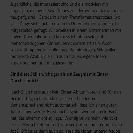
Jugendliche, die interessiert sind und die motiviert mit
anpacken, die bereit sind, Neues zu erlernen und darauf auch
neugierig sind. Gerade in einem Transformationsprozess, wo
Empfänger und Datenübermittlung:
Ihre Daten können
viele Dinge sich auch in unserem Unternehmen wandeln, ist
an unsere Auftragsverarbeiter (z. B. für Webanalyse,
Mitgestalten gefragt. Wir arbeiten in einem Unternehmen mit
Hosting, Consent-Management) sowie an Partner in
engem Kundenkontakt. Da muss ich offen sein, auf
Drittländern übermittelt werden. Wenn eine Übermittlung
Menschen zugehen können, serviceorientiert sein. Auch
in ein Land ohne angemessenes Datenschutzniveau
soziale Kompetenzen sollte man da mitbringen. Wir wollen
erfolgt, stellen wir geeignete Garantien gemäß Art. 46
motivierte Azubis, die sich auch trauen, eigene Ideen
DSGVO sicher (z. B. EU-Standardvertragsklauseln).
auszusprechen und mitzugestalten.
Speicherdauer:
Cookies werden je nach Zweck
Sind diese Skills wichtiger als ein Zeugnis mit Einser-
unterschiedlich lange gespeichert. Die maximale
Durchschnitt?
Speicherdauer beträgt 400 Tage, sofern nicht gesetzlich
anders vorgeschrieben oder technisch erforderlich.
(Lacht) Ich hatte auch kein Einser-Abitur. Noten sind für den
Verantwortlicher:
Westfalen AG & Co. KG, Industrieweg
Berufserfolg nicht wirklich valide und bedeuten
43, 48155 Münster E-Mail: datenschutz@westfalen.com
dementsprechend nicht automatisch, dass ich einen guten
Job machen werde. Es ist auch legitim, wenn man ein Fach
hat, das einem nicht so liegt. Wichtig ist vielmehr, wie tickt
dieser Mensch? Brennt er für unser Unternehmen und seinen
Job? Oft ist es dann auch so, dass die Noten unserer Azubis