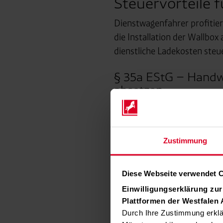
Steuervorteile 
Dienstwagenfahrer profitier
die Installation der Wallbo
dienstliche Ladekosten steue
§ 35a EStG – Hand
absetzen:
20 % der Arbeits- und F
Steuer (max. 1 200 € pro
Materialkosten müssen 
Zustimmung
Zahlung bargeldlos
Diese Webseite verwendet 
Einwilligungserklärung zu
Plattformen der Westfalen
Durch Ihre Zustimmung erklä