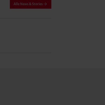
Alle News & Stories
male Speicherdauer beträgt
chutz@westfalen.com