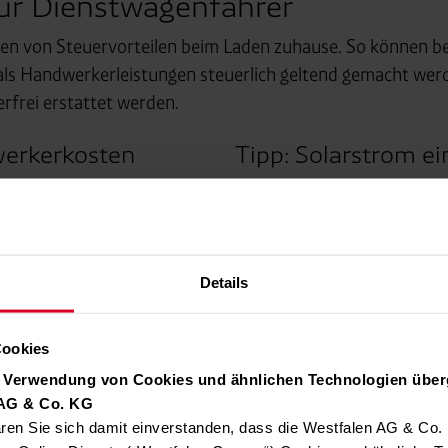
für Dienstwagenfahrer
en von Steuervorteilen beim Laden zuhause. So können bei
x als Handwerkerleistungen steuerlich geltend gemacht wer
rfrei erstattet werden.
werkerkosten
Tipp: Solarstrom e
Ja, Sie können Ihren Diens
ahrtkosten direkt von der
erzeugtem Solarstrom lad
 Jahr)
ermöglicht eine transpare
separat ausgewiesen sein,
Details
Abrechnung dieser Ladevor
ob der Strom aus dem Netz 
Photovoltaikanlage stammt
Cookies
r Verwendung von Cookies und ähnlichen Technologien über
 AG & Co. KG
ren Sie sich damit einverstanden, dass die Westfalen AG & Co.