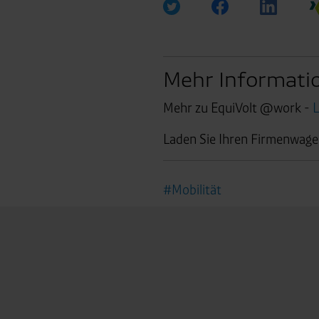
Standardvertragsklauseln).
Speicherdauer:
Cookies werd
400 Tage, sofern nicht geset
Verantwortlicher:
Westfalen
Mehr Informat
Mehr zu EquiVolt @work -
Laden Sie Ihren Firmenwag
#Mobilität