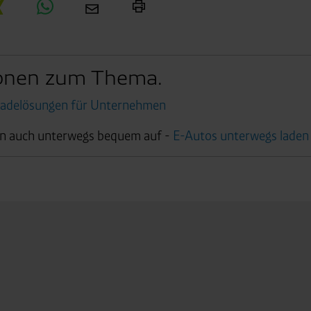
en je nach Zweck unterschiedlich lange gespeichert. Die maxi
zlich anders vorgeschrieben oder technisch erforderlich.
 AG & Co. KG, Industrieweg 43, 48155 Münster E-Mail: datens
ionen zum Thema.
Ladelösungen für Unternehmen
en auch unterwegs bequem auf -
E-Autos unterwegs laden