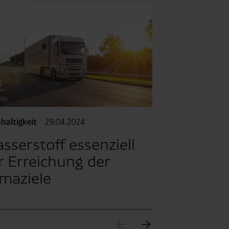
Innovation
05.
Was treib
an?
haltigkeit
29.04.2024
sserstoff essenziell
r Erreichung der
imaziele