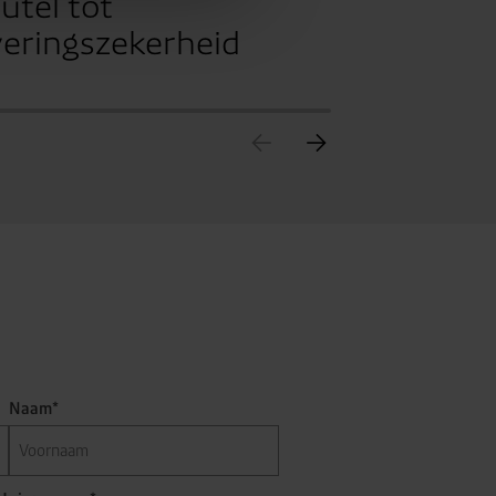
eutel tot
veringszekerheid
Naam*