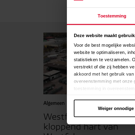
Toestemming
Deze website maakt gebruik
Voor de best mogelijke webs
website te optimaliseren, inh
statistieken te verzamelen. 
verstrekt of die zij hebben v
akkoord met het gebruik van 
overeenstemming met onze g
toestemming in overeenstemm
VS. In deze landen kan, onda
Algemeen
16.07.2026
gegevensbescherming niet n
Weiger onnodige
bestaat het risico dat deze 
Westfalen Hörstel: he
controle- en monitoringdoelei
kloppend hart van
de betrokkenen afdwingbaar zi
klikken. Weiger alle optione