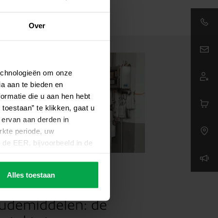
Over
Email:
technologieën om onze
Nieuws
01.07.2
ia aan te bieden en
ormatie die u aan hen hebt
Wijziging
toestaan” te klikken, gaat u
huurmod
 ervan aan derden in
kte periode, uw
de EER, bijvoorbeeld in de
 hoge Europese niveau van
VS worden doorgegeven,
meen
02.07.2026
Alles toestaan
worden verwerkt voor
rgebruik van
 zonder dat alle rechten van
en door op “Aanpassen” te
udemiddelen: de
t uw toestemming op elk