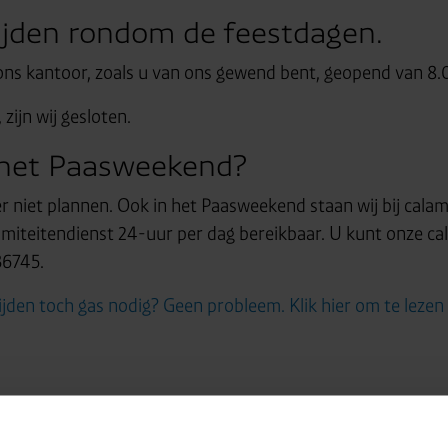
ijden rondom de feestdagen.
s ons kantoor, zoals u van ons gewend bent, geopend van 8.
zijn wij gesloten.
 het Paasweekend?
er niet plannen. Ook in het Paasweekend staan wij bij calami
amiteitendienst 24-uur per dag bereikbaar. U kunt onze ca
36745.
jden toch gas nodig? Geen probleem. Klik hier om te lezen