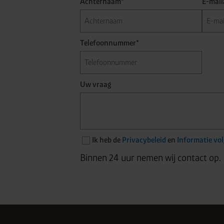
Achternaam*
E-mail
Telefoonnummer*
Uw vraag
Ik heb de
Privacybeleid
en
Informatie vo
Binnen 24 uur nemen wij contact op.
Friendly
Captcha ⇗
Anti-robotverificatie
Klik om te starten