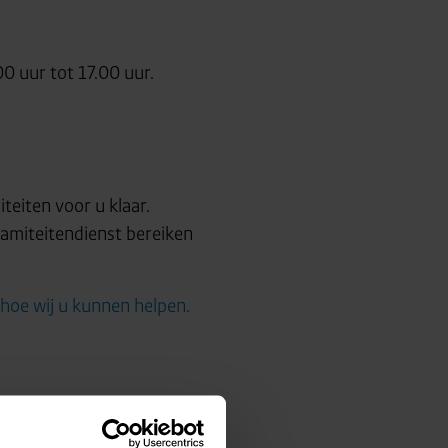
00 uur tot 17.00 uur.
teiten voor u klaar.
lamiteitendienst bereiken
 hoe wij u kunnen helpen.
Nieuwsoverzicht