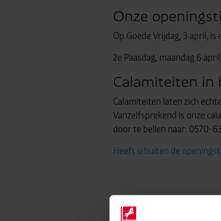
Onze openingst
Op Goede Vrijdag, 3 april, i
2e Paasdag, maandag 6 april, 
Calamiteiten in
Calamiteiten laten zich echt
Vanzelfsprekend is onze cal
door te bellen naar: 0570-6
Heeft u buiten de openingsti