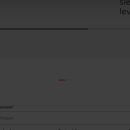
sl
sen via de cookies-link in de voettekst van de website
le
fsnaam*