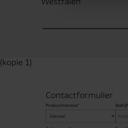
Westfalen
moment intrekken of aanpas
(kopie 1)
Contactformulier
Productinteresse*
Bedrij