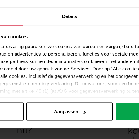
Details
 van cookies
ite-ervaring gebruiken we cookies van derden en vergelijkbare 
oud en advertenties te personaliseren, functies voor sociale med
Onze partners kunnen deze informatie combineren met andere inf
erzameld door uw gebruik van de Services. Door op “Alle cookies 
alle cookies, inclusief de gegevensverwerking en het doorgeven
egevensbeschermingsverklaring. Dit omvat ook, voor een beper
ing met artikel 49 (1) (a) AVG voor gegevensverwerking buiten 
nks een zorgvuldige selectie en inzet van dienstverleners, het
Nieuws
10.07.2026
oodzakelijkerwijs worden gegarandeerd. Als gegevens naar de 
Alge
Aanpassen
gegevens bijvoorbeeld door de Amerikaanse autoriteiten kunnen 
t
Help mijn gas is op! Wat
He
nden zonder dat er effectieve rechtsmiddelen beschikbaar zijn of
nu?
jn. U kunt individuele cookie-instellingen per categorie uitvoer
ko
le cookies door op “Onnodige cookies weigeren” te klikken.
U kun