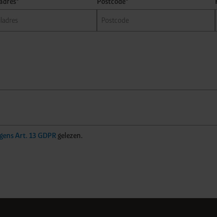
adres*
Postcode*
lgens Art. 13 GDPR
gelezen.