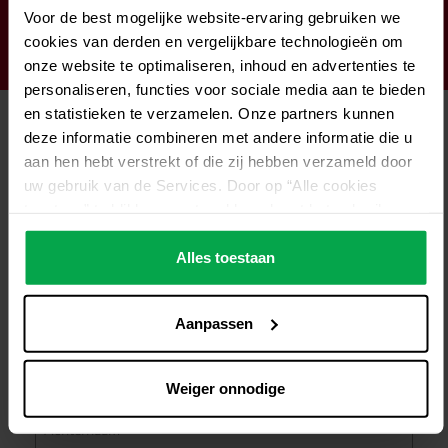
Voor de best mogelijke website-ervaring gebruiken we
ons op.
cookies van derden en vergelijkbare technologieën om
onze website te optimaliseren, inhoud en advertenties te
personaliseren, functies voor sociale media aan te bieden
en statistieken te verzamelen. Onze partners kunnen
Contactformulier
deze informatie combineren met andere informatie die u
aan hen hebt verstrekt of die zij hebben verzameld door
Productinteresse*
uw gebruik van de Services. Door op “Alle cookies
toestaan” te klikken, gaat u akkoord met het gebruik van
alle cookies, inclusief de gegevensverwerking en het
Bedrijfsnaam*
doorgeven ervan aan derden in overeenstemming met
Alles toestaan
onze gegevensbeschermingsverklaring. Dit omvat ook,
voor een beperkte periode, uw toestemming in
Naam*
Aanpassen
overeenstemming met artikel 49 (1) (a) AVG voor
gegevensverwerking buiten de EER, bijvoorbeeld in de
VS. In deze landen kan, ondanks een zorgvuldige selectie
Weiger onnodige
Achternaam*
en inzet van dienstverleners, het hoge Europese niveau
van gegevensbescherming niet noodzakelijkerwijs