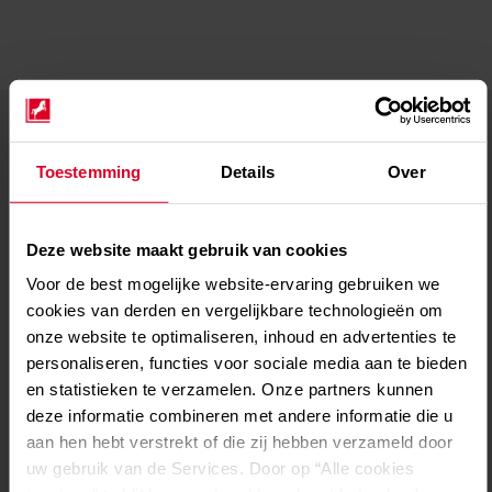
Koelen met R-32 zonder
compromissen
Toestemming
Details
Over
Laat u niet misleiden door de focus op milieuvriendelijkheid,
want R-32 levert perfecte koelprestaties. Dit koudemiddel
koelt uw omgeving krachtig en efficiënt, ongeacht de
Deze website maakt gebruik van cookies
weersomstandigheden. Dit middel is perfect voor
Voor de best mogelijke website-ervaring gebruiken we
airconditioningsystemen, warmtepompen en commerciële
cookies van derden en vergelijkbare technologieën om
koeltoepassingen. Dit middel garandeert een comfortabel en
onze website te optimaliseren, inhoud en advertenties te
koel klimaat, zelfs op de warmste dagen.
personaliseren, functies voor sociale media aan te bieden
en statistieken te verzamelen. Onze partners kunnen
deze informatie combineren met andere informatie die u
Toekomstbestendig
aan hen hebt verstrekt of die zij hebben verzameld door
R-32 is niet alleen de keuze van vandaag, maar ook die van
uw gebruik van de Services. Door op “Alle cookies
morgen. Dit koudemiddel voldoet aan de strengste