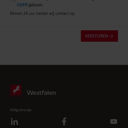
GDPR
gelezen.
Binnen 24 uur nemen wij contact op.
VERSTUREN
Friendly
Captcha ⇗
Anti-robotverificatie
Klik om te starten
Volg ons op: