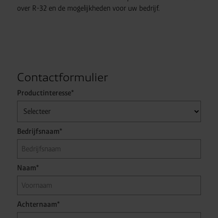
weigeren” te klikken.
U kunt uw toestemming op elk
over R-32 en de mogelijkheden voor uw bedrijf.
moment intrekken of aanpassen via de cookies-link in
de voettekst van de website
Contactformulier
Productinteresse*
Bedrijfsnaam*
Naam*
Achternaam*