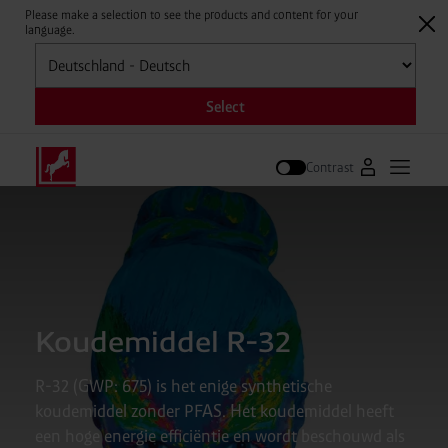
Please make a selection to see the products and content for your
language.
Selecteren
Select
Contrast
Naar Westfal
Hoofdm
Zoek op
Koudemiddel R-32
R-32 (GWP: 675) is het enige synthetische
koudemiddel zonder PFAS. Het koudemiddel heeft
een hoge energie efficiëntie en wordt beschouwd als