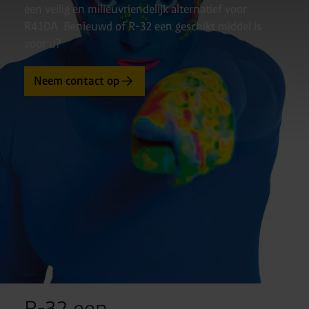
een veilig en milieuvriendelijk alternatief voor
R410A. Benieuwd of R-32 een geschikt middel is
voor u?
Neem contact op
R-32 een