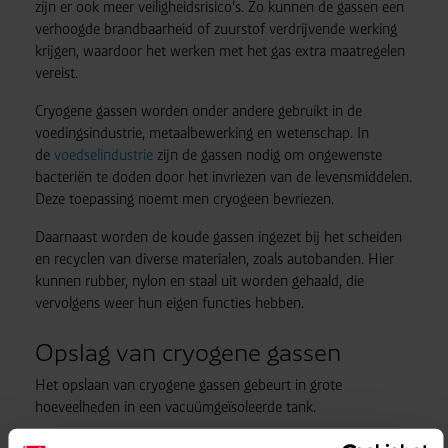
zijn er ook meer veiligheidsrisico’s. Zo kunnen de gassen een
verhoogde brandbaarheid of zuurstof verdrijvende werking
krijgen, waardoor het werken met het gas extra maatregelen
vereist.
Cryogene gassen worden onder andere gebruikt in de
voedingsindustrie, metaalbewerking en wetenschap. In
de
voedselindustrie
zijn de gassen nodig om ongewenste
bacteriën te doden door het invriezen van de levensmiddelen.
Deze toepassing noemt men cryogeen bevriezen.
Daarnaast worden de koude gassen ingezet bij het scheiden
en recyclen van diverse materialen, zoals autobanden. Hier
kunnen rubber, nylon en staal uit worden gehaald, die
vervolgens weer hun eigen functies hebben.
Opslag van cryogene gassen
Het opslaan van cryogene gassen gebeurt in grote
hoeveelheden in een vacuümgeïsoleerde tank.