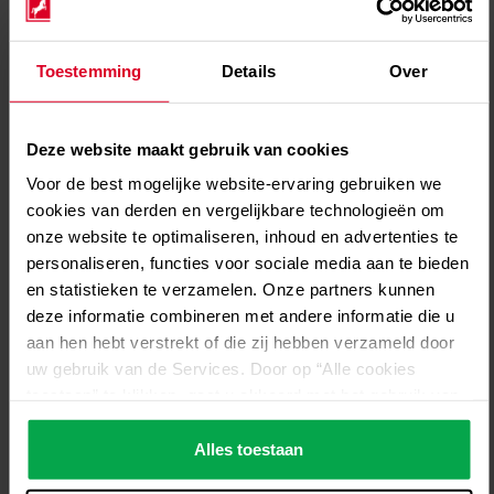
Voor kleine hoeveelheden bieden we dewarvaten aan die
geschikt zijn voor vervoer.
Toestemming
Details
Over
Deze website maakt gebruik van cookies
Voor de best mogelijke website-ervaring gebruiken we
Ga voor meer informatie
cookies van derden en vergelijkbare technologieën om
of bestellen naar onze
onze website te optimaliseren, inhoud en advertenties te
webshop!
personaliseren, functies voor sociale media aan te bieden
en statistieken te verzamelen. Onze partners kunnen
deze informatie combineren met andere informatie die u
aan hen hebt verstrekt of die zij hebben verzameld door
Westfalen webshop voor cilindergassen
uw gebruik van de Services. Door op “Alle cookies
toestaan” te klikken, gaat u akkoord met het gebruik van
alle cookies, inclusief de gegevensverwerking en het
doorgeven ervan aan derden in overeenstemming met
Alles toestaan
Contactformulier
onze gegevensbeschermingsverklaring. Dit omvat ook,