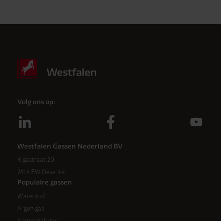
Anti-robotverificatie
Klik om te starten
Volg ons op:
Westfalen Gassen Nederland BV
Rigastraat 20
7418 EW Deventer
Populaire gassen
Waterstof
Argon gas
Ammoniak gas