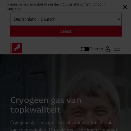
Please make a selection to see the products and content for your
language.
Selecteren
Select
Contrast
Naar Westfal
Hoofdm
Zoek op
Cryogeen gas van
topkwaliteit
Cryogene gassen zijn cruciaal voor een breed scala
aan toepassingen. Ontdek ons assortiment en vraag