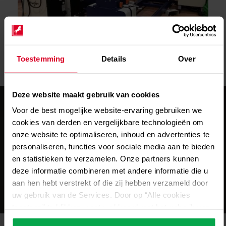
Toestemming
Details
Over
Deze website maakt gebruik van cookies
Voor de best mogelijke website-ervaring gebruiken we
cookies van derden en vergelijkbare technologieën om
Video van Rondnaad lasmachine Panther
onze website te optimaliseren, inhoud en advertenties te
Hybrid.
personaliseren, functies voor sociale media aan te bieden
en statistieken te verzamelen. Onze partners kunnen
Video bekijken
deze informatie combineren met andere informatie die u
aan hen hebt verstrekt of die zij hebben verzameld door
uw gebruik van de Services. Door op “Alle cookies
toestaan” te klikken, gaat u akkoord met het gebruik van
alle cookies, inclusief de gegevensverwerking en het