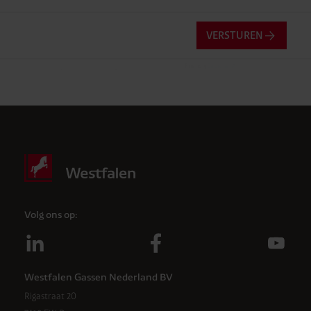
VERSTUREN
Friendly
Captcha ⇗
Anti-robotverificatie
Klik om te starten
Volg ons op:
Westfalen Gassen Nederland BV
Rigastraat 20