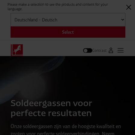
Please make a selection to see the products and content for your
language.
Selecteren
Select
Contrast
Naar Westfal
Hoofdm
Zoek op
Soldeergassen voor
perfecte resultaten
Onze soldeergassen zijn van de hoogste kwaliteit en
zorgen voor perfecte soldeerverbindingen. Neem