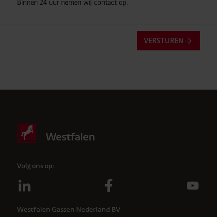
Binnen 24 uur nemen wij contact op.
VERSTUREN
Friendly
Captcha ⇗
Anti-robotverificatie
Klik om te starten
Volg ons op:
Westfalen Gassen Nederland BV