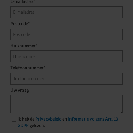
E-mailadres*
moment intrekken of aanpassen via de cookies-link in
de voettekst van de website
Postcode*
Huisnummer*
Telefoonnummer*
Uw vraag
Ik heb de
Privacybeleid
en
Informatie volgens Art. 13
GDPR
gelezen.