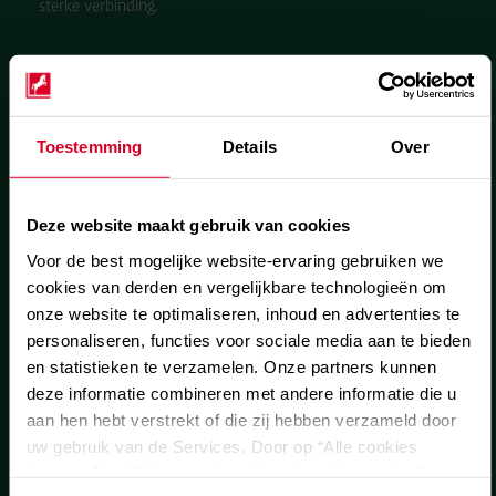
sterke verbinding.
Solderen vs. lassen
Toestemming
Details
Over
Het belangrijkste verschil tussen solderen en lassen is de
temperatuur: solderen gebeurt bij lagere temperaturen
waarbij het soldeer smelt, terwijl bij lassen zowel het
Deze website maakt gebruik van cookies
toevoegmateriaal als het basismateriaal smelten. Solderen is
daarmee beter geschikt voor delicate taken waarbij de
Voor de best mogelijke website-ervaring gebruiken we
structurele integriteit van het basismateriaal behouden moet
cookies van derden en vergelijkbare technologieën om
blijven.
onze website te optimaliseren, inhoud en advertenties te
personaliseren, functies voor sociale media aan te bieden
In conclusie, de keuze voor een soldeertechniek hangt af van
en statistieken te verzamelen. Onze partners kunnen
de specifieke vereisten van het project. Of het nu gaat om de
deze informatie combineren met andere informatie die u
precisie van vlam solderen of de efficiëntie van
spleetsolderen, elke techniek biedt unieke voordelen voor het
aan hen hebt verstrekt of die zij hebben verzameld door
verbinden van materialen in diverse toepassingen. Heeft u
uw gebruik van de Services. Door op “Alle cookies
meer informatie nodig over soldeer gas of wilt u advies van
toestaan” te klikken, gaat u akkoord met het gebruik van
onze experts, neem gerust contact op.