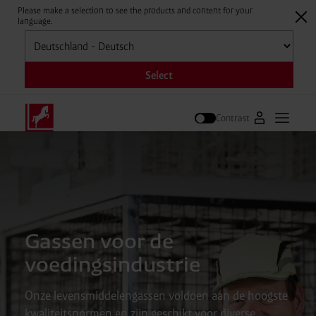
Please make a selection to see the products and content for your
language.
Selecteren
Select
Contrast
Naar Westfal
Hoofdm
Zoek op
Gassen voor de
voedingsindustrie
Onze levensmiddelengassen voldoen aan de hoogste
kwaliteitsnormen en zijn geschikt voor diverse