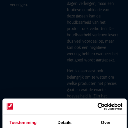
dagen verlengen, maar een
verlengen.
foutieve combinatie van
deze gassen kan de
houdbaarheid van het
product ook verkorten. De
houdbaarheid verlenen levert
dus veel voordeel op, maar
kan ook een negatieve
werking hebben wanneer het
niet goed wordt aangepakt.
Het is daarnaast ook
belangrijk om te weten om
welke producten het precies
gaat en wat de exacte
hoeveelheid is. Zijn het
allemaal dezelfde producten,
of komen er verschillende
producten in één
verpakking? In het laatste
Toestemming
Details
Over
geval kan het lastiger zijn om