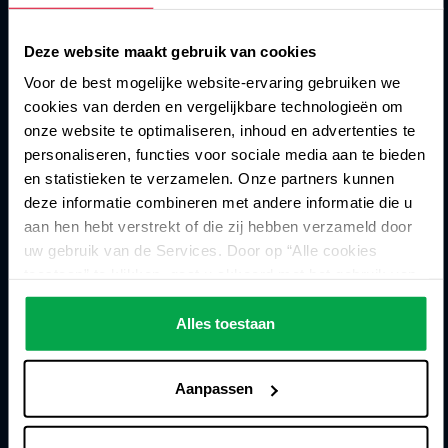
de houdbaarheid van alle
producten te verlengen met
Deze website maakt gebruik van cookies
één en dezelfde
Voor de best mogelijke website-ervaring gebruiken we
gascombinatie. Dit omdat
cookies van derden en vergelijkbare technologieën om
voor ieder product een
andere combinatie van
onze website te optimaliseren, inhoud en advertenties te
gassen gewenst is. Ook kan
personaliseren, functies voor sociale media aan te bieden
het zijn dat een bepaalde
en statistieken te verzamelen. Onze partners kunnen
combinatie gassen voor het
deze informatie combineren met andere informatie die u
ene product heel effectief is,
aan hen hebt verstrekt of die zij hebben verzameld door
terwijl het voor het andere
uw gebruik van de Services. Door op “Alle cookies
product juist de
toestaan” te klikken, gaat u akkoord met het gebruik van
houdbaarheid verkort. De
alle cookies, inclusief de gegevensverwerking en het
houdbaarheid verlengen van
doorgeven ervan aan derden in overeenstemming met
Alles toestaan
voedingsproducten kan
onze gegevensbeschermingsverklaring. Dit omvat ook,
ontzettend veel voordeel
voor een beperkte periode, uw toestemming in
opleveren, mits het goed
Aanpassen
wordt ingezet.
overeenstemming met artikel 49 (1) (a) AVG voor
gegevensverwerking buiten de EER, bijvoorbeeld in de
Verpakking
Voordelen van
VS. In deze landen kan, ondanks een zorgvuldige selectie