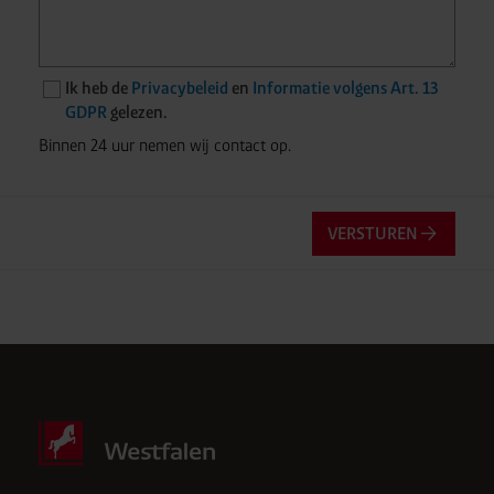
Ik heb de
Privacybeleid
en
Informatie volgens Art. 13
GDPR
gelezen.
Binnen 24 uur nemen wij contact op.
VERSTUREN
Friendly
Captcha ⇗
Anti-robotverificatie
Klik om te starten