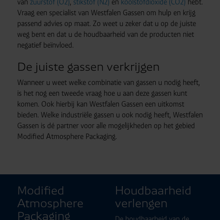
van
zuurstof (O2)
,
stikstof (N2)
en
koolstofdioxide (CO2)
hebt.
Vraag een specialist van Westfalen Gassen om hulp en krijg
passend advies op maat. Zo weet u zeker dat u op de juiste
weg bent en dat u de houdbaarheid van de producten niet
negatief beïnvloed.
De juiste gassen verkrijgen
Wanneer u weet welke combinatie van gassen u nodig heeft,
is het nog een tweede vraag hoe u aan deze gassen kunt
komen. Ook hierbij kan Westfalen Gassen een uitkomst
bieden. Welke industriële gassen u ook nodig heeft, Westfalen
Gassen is dé partner voor alle mogelijkheden op het gebied
Modified Atmosphere Packaging.
Modified
Houdbaarheid
Atmosphere
verlengen
Packaging
De houdbaarheid van de