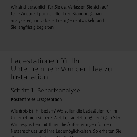
Art. 6 Abs. 1 lit. a DSGVO i. V. m. § 25 Abs. 1 TDDDG
Wir sind persönlich für Sie da. Verlassen Sie sich auf
(für optionale Cookies),
feste Ansprech­partner, die Ihren Standort genau
§ 25 Abs. 1 TDDDG (für technisch notwendige
analysieren, individuelle Lösungen entwickeln und
Cookies).
Sie lang­fristig begleiten.
Empfänger und Datenübermittlung:
Ihre Daten können
an unsere Auftragsverarbeiter (z. B. für Webanalyse,
Ladestationen für Ihr
Hosting, Consent-Management) sowie an Partner in
Unternehmen: Von der Idee zur
Drittländern übermittelt werden. Wenn eine Übermittlung
Installation
in ein Land ohne angemessenes Datenschutzniveau
erfolgt, stellen wir geeignete Garantien gemäß Art. 46
Schritt 1: Bedarfsanalyse
DSGVO sicher (z. B. EU-Standardvertragsklauseln).
Kostenfreies Erstgespräch
Speicherdauer:
Cookies werden je nach Zweck
unterschiedlich lange gespeichert. Die maximale
Wie groß ist Ihr Bedarf? Wo sollen die Ladesäulen für Ihr
Speicherdauer beträgt 400 Tage, sofern nicht gesetzlich
Unternehmen stehen? Welche Ladeleistung benötigen Sie?
anders vorgeschrieben oder technisch erforderlich.
Wir besprechen mit Ihnen die Anforderungen für den
Verantwortlicher:
Westfalen AG & Co. KG, Industrieweg
Netzanschluss und Ihre Lademöglichkeiten. So erhalten Sie
43, 48155 Münster E-Mail: datenschutz@westfalen.com