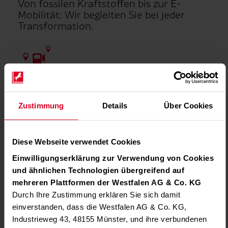
Von fossilen Kraftstoffen bis zur E-
Mobilität: Wir begleiten Sie bei jeder
Transformation.
Breites Angebot
Zustimmung
Details
Über Cookies
Wir haben alle Kraftstoffe und Antriebs­energien im
Portfolio – Diesel, Benzin, CNG, Wasserstoff und
Elektro­mobilität. Mit uns können Sie sich mobil in
Diese Webseite verwendet Cookies
jede Richtung entwickeln.
Einwilligungserklärung zur Verwendung von Cookies
und ähnlichen Technologien übergreifend auf
mehreren Plattformen der Westfalen AG & Co. KG
Durch Ihre Zustimmung erklären Sie sich damit
einverstanden, dass die Westfalen AG & Co. KG,
Umfassender Service
Industrieweg 43, 48155 Münster, und ihre verbundenen
Unsere Westfalen Service Card funktioniert für alle