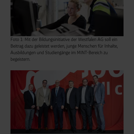
Rechtsgrundlage:
Art. 6 Abs. 1 lit. a DSGVO i. V. m. § 25 Abs. 1 TDDDG
(für optionale Cookies),
§ 25 Abs. 1 TDDDG (für technisch notwendige
Cookies).
Foto 1: Mit der Bildungsinitiative der Westfalen AG soll ein
Beitrag dazu geleistet werden, junge Menschen für Inhalte,
Ausbildungen und Studiengänge im MINT-Bereich zu
Empfänger und Datenübermittlung:
Ihre Daten können
begeistern.
an unsere Auftragsverarbeiter (z. B. für Webanalyse,
Hosting, Consent-Management) sowie an Partner in
Drittländern übermittelt werden. Wenn eine Übermittlung
in ein Land ohne angemessenes Datenschutzniveau
erfolgt, stellen wir geeignete Garantien gemäß Art. 46
DSGVO sicher (z. B. EU-Standardvertragsklauseln).
Speicherdauer:
Cookies werden je nach Zweck
unterschiedlich lange gespeichert. Die maximale
Speicherdauer beträgt 400 Tage, sofern nicht gesetzlich
anders vorgeschrieben oder technisch erforderlich.