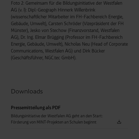
Verantwortlicher:
Westfalen AG & Co. KG, Industrieweg
Foto 2: Gemeinsam für die Bildungsinitiative der Westfalen
43, 48155 Münster E-Mail: datenschutz@westfalen.com
AG (v. l): Dipl.-Geograph Hinnerk Willenbrink
(wissenschaftlicher Mitarbeiter im FH-Fachbereich Energie,
Gebäude, Umwelt), Carsten Schröder (Vizepräsident der FH
Münster), Jesko von Stechow (Finanzvorstand, Westfalen
AG), Dr. Ing. Elmar Brügging (Professor im FH-Fachbereich
Energie, Gebäude, Umwelt), Nicholas Neu (Head of Corporate
Communications, Westfalen AG) und Dirk Bücker
(Geschäftsführer, NGC.tec GmbH).
Downloads
Pressemitteilung als PDF
Bildungsinitiative der Westfalen AG geht an den Start:
Förderung von MINT-Projekten an Schulen beginnt