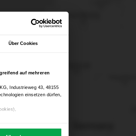
Über Cookies
greifend auf mehreren
 KG, Industrieweg 43, 48155
chnologien einsetzen dürfen,
ookies),