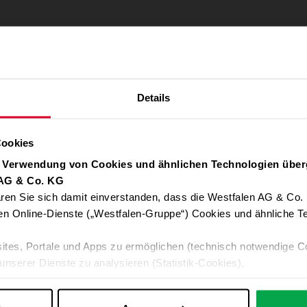
Details
Cookies
r Verwendung von Cookies und ähnlichen Technologien über
 AG & Co. KG
ren Sie sich damit einverstanden, dass die Westfalen AG & Co.
en Online-Dienste („Westfalen-Gruppe“) Cookies und ähnliche Te
ites, Portale und Apps zu ermöglichen (technisch notwendige C
unserer Dienste zu analysieren (Statistik-Cookies),
 Ihre Interessen anzupassen (Personalisierungs-Cookies)
ng mit Ihren Interessen anzuzeigen (Marketing-Cookies) sowie