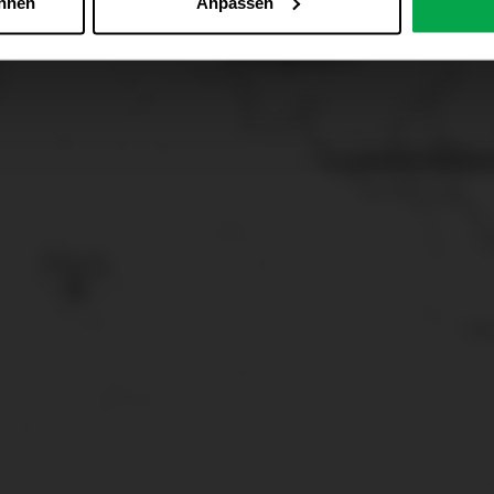
ehnen
Anpassen
 alle Online-Dienste der Westfalen-Gruppe, die ein gemeinsame
d domainübergreifend erkannt und respektiert, damit Sie nicht au
westfalen.com, hub.westfalen.com
 i. V. m. § 25 Abs. 1 TDDDG (für optionale Cookies),
echnisch notwendige Cookies).
ittlung:
Ihre Daten können an unsere Auftragsverarbeiter (z. B
 Partner in Drittländern übermittelt werden. Wenn eine Übermi
eau erfolgt, stellen wir geeignete Garantien gemäß Art. 46 DS
en je nach Zweck unterschiedlich lange gespeichert. Die maxi
zlich anders vorgeschrieben oder technisch erforderlich.
 AG & Co. KG, Industrieweg 43, 48155 Münster E-Mail: datens