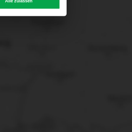
Alle zulassen
s Consent-Management-System
f jeder Plattform erneut
. für Webanalyse, Hosting,
ttlung in ein Land ohne
GVO sicher (z. B. EU-
male Speicherdauer beträgt
chutz@westfalen.com