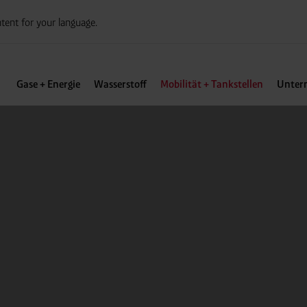
tent for your language.
Gase + Energie
Wasserstoff
Mobilität + Tankstellen
Unter