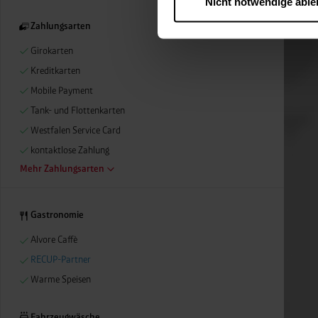
Nicht notwendige abl
….
Diese Einwilligung gilt für
Zahlungsarten
nutzen. Ihre Entscheidung wir
Girokarten
zustimmen müssen.
Kreditkarten
Betroffene Online-Dienste:
Rechtsgrundlage:
Mobile Payment
Art. 6 Abs. 1 lit. a DSGVO
Tank- und Flottenkarten
§ 25 Abs. 1 TDDDG (für t
Westfalen Service Card
kontaktlose Zahlung
Mehr Zahlungsarten
Empfänger und Datenüberm
Consent-Management) sowie an
angemessenes Datenschutzniv
Gastronomie
Standardvertragsklauseln).
Alvore Caffè
Speicherdauer:
Cookies werd
RECUP-Partner
400 Tage, sofern nicht geset
Verantwortlicher:
Westfalen
Warme Speisen
Fahrzeugwäsche