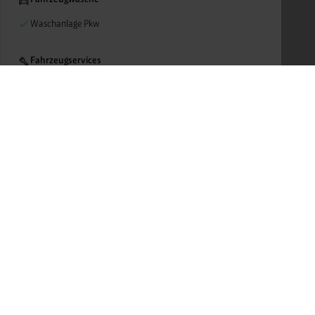
Waschanlage Pkw
Fahrzeugservices
Anhängerverleih
Luftdruck (kostenlos)
Post & Paket
Amazon Locker: Merdan
Paketdienst Hermes
Folgen Sie uns auf:
Berei
Weitere Services
Gase +
HotSpot
Wasser
Propangas
Mobili
Respir
Datenschutzhinweise der Tankstellen
Presse