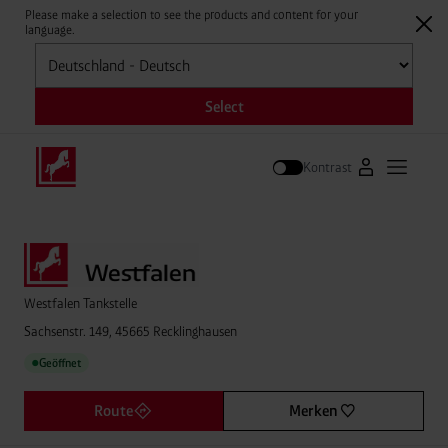
Please make a selection to see the products and content for your
language.
Auswählen
Select
Kontrast
Zum Westfale
Hauptm
Suche
Westfalen Tankstelle
Sachsenstr. 149, 45665 Recklinghausen
Geöffnet
●
Route
Merken