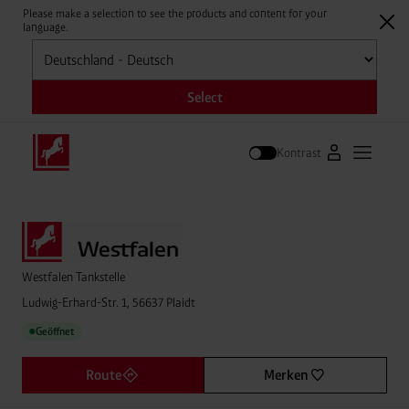
Please make a selection to see the products and content for your
language.
Auswählen
Select
Kontrast
Zum Westfale
Hauptm
Suche
Westfalen Tankstelle
Ludwig-Erhard-Str. 1, 56637 Plaidt
Geöffnet
●
Route
Merken