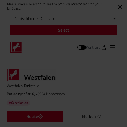
Please make a selection to see the products and content for your
language.
Auswählen
Select
Kontrast
Zum Westfale
Hauptm
Suche
Westfalen Tankstelle
Butjadinger Str. 6, 26954 Nordenham
Geschlossen
●
Route
Merken