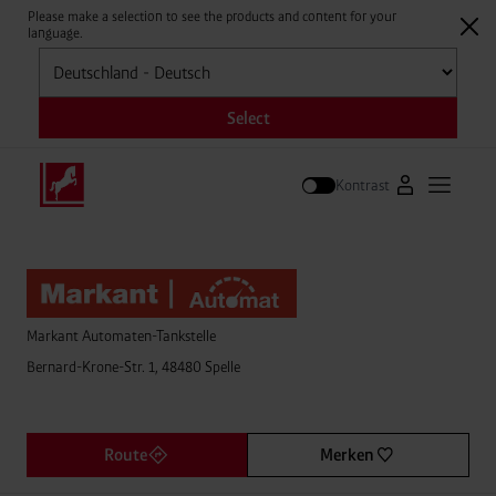
Please make a selection to see the products and content for your
language.
Auswählen
Select
Kontrast
Zum Westfale
Hauptm
Suche
Markant Automaten-Tankstelle
Bernard-Krone-Str. 1, 48480 Spelle
Route
Merken