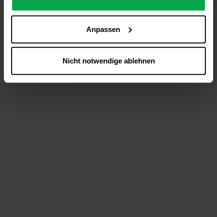
analysieren (Statistik-Cookies),
Inhalte und Funktionen an Ihre Interessen anzupassen
Anpassen
(Personalisierungs-Cookies)
Werbung in Übereinstimmung mit Ihren Interessen
anzuzeigen (Marketing-Cookies) sowie
Nicht notwendige ablehnen
….
Diese Einwilligung gilt für alle Online-Dienste der
Westfalen-Gruppe, die ein gemeinsames Consent-
Management-System nutzen. Ihre Entscheidung wird
domainübergreifend erkannt und respektiert, damit Sie
nicht auf jeder Plattform erneut zustimmen müssen.
Betroffene Online-Dienste:
westfalen.com,
hub.westfalen.com
Rechtsgrundlage:
Art. 6 Abs. 1 lit. a DSGVO i. V. m. § 25 Abs. 1 TDDDG
(für optionale Cookies),
§ 25 Abs. 1 TDDDG (für technisch notwendige
Cookies).