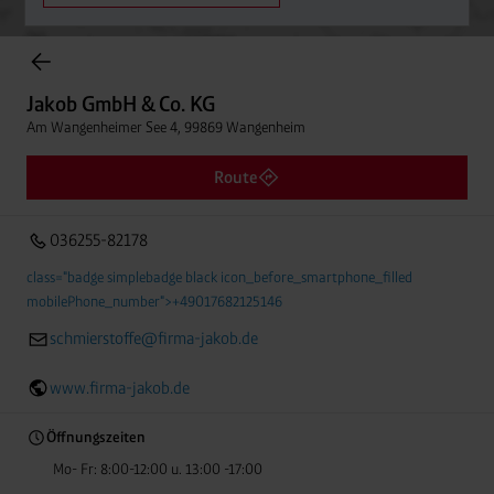
Einträge gefunden.
Jakob GmbH & Co. KG
Am Wangenheimer See 4, 99869 Wangenheim
Jakob GmbH & Co. KG
Entfern
036255-82178
Am Wangenheimer See 4, 99869 Wangenheim
Route
036255-82178
class="badge simplebadge black icon_before_smartphone_filled
mobilePhone_number">+49017682125146
schmierstoffe@firma-jakob.de
www.firma-jakob.de
Öffnungszeiten
Mo- Fr: 8:00-12:00 u. 13:00 -17:00