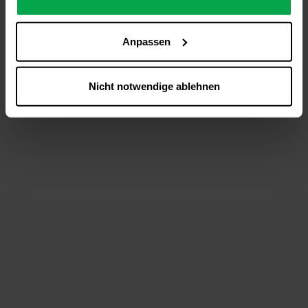
analysieren (Statistik-Cookies),
Inhalte und Funktionen an Ihre Interessen anzupassen
Anpassen
(Personalisierungs-Cookies)
Werbung in Übereinstimmung mit Ihren Interessen
anzuzeigen (Marketing-Cookies) sowie
Nicht notwendige ablehnen
….
Diese Einwilligung gilt für alle Online-Dienste der
Westfalen-Gruppe, die ein gemeinsames Consent-
Management-System nutzen. Ihre Entscheidung wird
domainübergreifend erkannt und respektiert, damit Sie
nicht auf jeder Plattform erneut zustimmen müssen.
Betroffene Online-Dienste:
westfalen.com,
hub.westfalen.com
Rechtsgrundlage:
Art. 6 Abs. 1 lit. a DSGVO i. V. m. § 25 Abs. 1 TDDDG
(für optionale Cookies),
§ 25 Abs. 1 TDDDG (für technisch notwendige
Cookies).