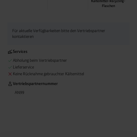
Kältemittel-Recycling-
Flaschen
Abgabe leerer Kälte
Anlagenflaschen ebe
Rücknahme-Service
Für aktuelle Verfügbarkeiten bitte den Vertriebspartner
kontaktieren
Services
Abholung beim Vertriebspartner
Lieferservice
Keine Rücknahme gebrauchter Kältemittel
Vertriebspartnernummer
AN99