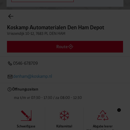
Einträge gefunden.
Koskamp Automaterialen Den Ham Depot
Vriezendijk 10-12, 7683 PL DEN HAM
Koskamp Automaterialen Den Ham Depot
Entfern
0546-678709
Vriezendijk 10-12, 7683 PL DEN HAM
Route
0546-678709
denham@koskamp.nl
Öffnungszeiten
ma t/m vr 07:30 - 17:30 / za 08:00 - 12:30
Schweißgase
Kältemittel
Abgabe leerer