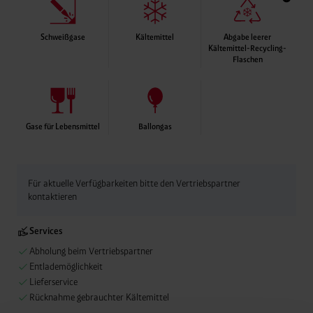
Schweißgase
Kältemittel
Abgabe leerer
Kältemittel-Recycling-
Flaschen
Abgabe leerer Kälte
Anlagenflaschen ebe
Rücknahme-Service
Gase für Lebensmittel
Ballongas
Für aktuelle Verfügbarkeiten bitte den Vertriebspartner
kontaktieren
Services
Abholung beim Vertriebspartner
Entlademöglichkeit
Lieferservice
Rücknahme gebrauchter Kältemittel