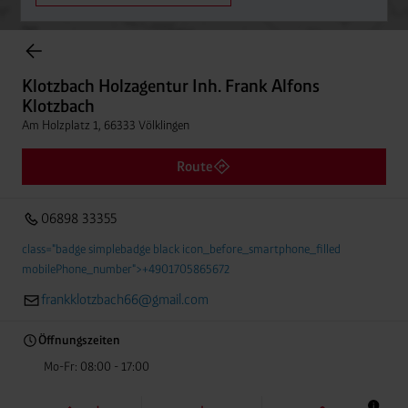
Einträge gefunden.
Klotzbach Holzagentur Inh. Frank Alfons Klotzbach
Am Holzplatz 1, 66333 Völklingen
Klotzbach Holzagentur Inh. Frank Alfons
Entfern
06898 33355
Klotzbach
Am Holzplatz 1, 66333 Völklingen
Route
06898 33355
class="badge simplebadge black icon_before_smartphone_filled
mobilePhone_number">+4901705865672
frankklotzbach66@gmail.com
Öffnungszeiten
Mo-Fr: 08:00 - 17:00