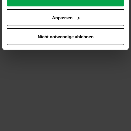
analysieren (Statistik-Cookies),
Inhalte und Funktionen an Ihre Interessen anzupassen
Anpassen
(Personalisierungs-Cookies)
Werbung in Übereinstimmung mit Ihren Interessen
anzuzeigen (Marketing-Cookies) sowie
Nicht notwendige ablehnen
….
Diese Einwilligung gilt für alle Online-Dienste der
Westfalen-Gruppe, die ein gemeinsames Consent-
Management-System nutzen. Ihre Entscheidung wird
domainübergreifend erkannt und respektiert, damit Sie
nicht auf jeder Plattform erneut zustimmen müssen.
Betroffene Online-Dienste:
westfalen.com,
hub.westfalen.com
Rechtsgrundlage:
Art. 6 Abs. 1 lit. a DSGVO i. V. m. § 25 Abs. 1 TDDDG
(für optionale Cookies),
§ 25 Abs. 1 TDDDG (für technisch notwendige
Cookies).