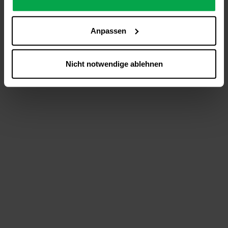
analysieren (Statistik-Cookies),
Inhalte und Funktionen an Ihre Interessen anzupassen
Anpassen
(Personalisierungs-Cookies)
Werbung in Übereinstimmung mit Ihren Interessen
anzuzeigen (Marketing-Cookies) sowie
Nicht notwendige ablehnen
….
Diese Einwilligung gilt für alle Online-Dienste der
Westfalen-Gruppe, die ein gemeinsames Consent-
Management-System nutzen. Ihre Entscheidung wird
domainübergreifend erkannt und respektiert, damit Sie
nicht auf jeder Plattform erneut zustimmen müssen.
Betroffene Online-Dienste:
westfalen.com,
hub.westfalen.com
Rechtsgrundlage:
Art. 6 Abs. 1 lit. a DSGVO i. V. m. § 25 Abs. 1 TDDDG
(für optionale Cookies),
§ 25 Abs. 1 TDDDG (für technisch notwendige
Cookies).