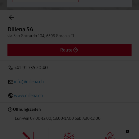
Einträge gefunden.
Dillena SA
via San Gottardo 104, 6596 Gordola TI
Dillena SA
Entfern
+41 91 735 20 40
via San Gottardo 104, 6596 Gordola TI
Route
+41 91 735 20 40
info@dillena.ch
www.dillena.ch
Öffnungszeiten
Lun-Ven 07:00-12:00, 13:00-17:00 Sab 7:30-12:00