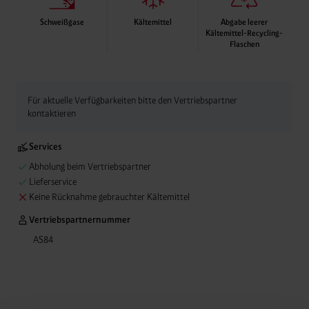
Schweißgase
Kältemittel
Abgabe leerer
Kältemittel-Recycling-
Flaschen
Abgabe leerer Kälte
Anlagenflaschen ebe
Rücknahme-Service
Für aktuelle Verfügbarkeiten bitte den Vertriebspartner
kontaktieren
Services
Abholung beim Vertriebspartner
Lieferservice
Keine Rücknahme gebrauchter Kältemittel
Vertriebspartnernummer
AS84