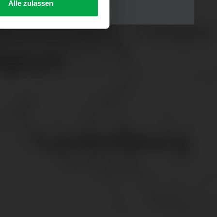
Alle zulassen
s Consent-Management-System
f jeder Plattform erneut
. für Webanalyse, Hosting,
ttlung in ein Land ohne
GVO sicher (z. B. EU-
male Speicherdauer beträgt
chutz@westfalen.com