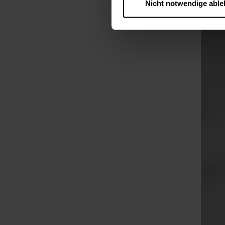
Nicht notwendige abl
….
Diese Einwilligung gilt für
nutzen. Ihre Entscheidung wir
zustimmen müssen.
Betroffene Online-Dienste:
Rechtsgrundlage:
Art. 6 Abs. 1 lit. a DSGVO
§ 25 Abs. 1 TDDDG (für t
Empfänger und Datenüberm
Consent-Management) sowie an
angemessenes Datenschutzniv
Standardvertragsklauseln).
Speicherdauer:
Cookies werd
400 Tage, sofern nicht geset
Verantwortlicher:
Westfalen