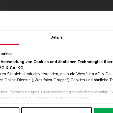
Details
Cookies
r Verwendung von Cookies und ähnlichen Technologien über
 AG & Co. KG
ren Sie sich damit einverstanden, dass die Westfalen AG & Co.
Verwendung von Google Maps zulassen
en Online-Dienste („Westfalen-Gruppe“) Cookies und ähnliche Te
Für die Auto-Adressvervollständigung, Standort-Karten und Routen-
ites, Portale und Apps zu ermöglichen (technisch notwendige C
Google-Anwendungen akzeptieren Sie bitte ALLE Cookies oder nur 
unserer Dienste zu analysieren (Statistik-Cookies),
Daten an Google übermittelt. Weitere Informationen:
Datenschutzerkl
 Ihre Interessen anzupassen (Personalisierungs-Cookies)
ng mit Ihren Interessen anzuzeigen (Marketing-Cookies) sowie