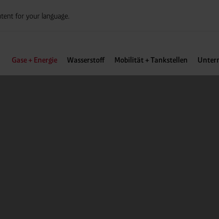
tent for your language.
Gase + Energie
Wasserstoff
Mobilität + Tankstellen
Unter