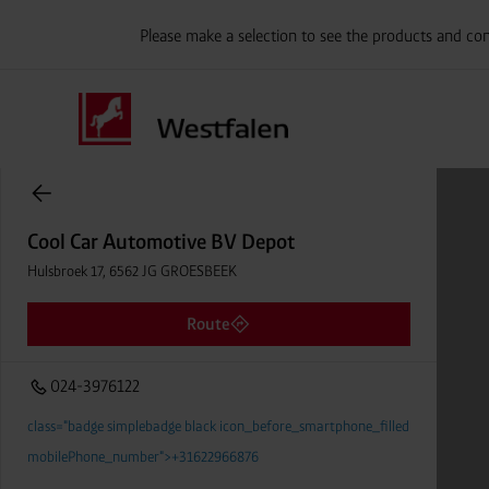
Please make a selection to see the products and con
Cool Car Automotive BV Depot
Einträge gefunden.
Hulsbroek 17, 6562 JG GROESBEEK
Entfernung
Cool Car Automotive BV Depot
024-3976122
Hulsbroek 17, 6562 JG GROESBEEK
Route
024-3976122
class="badge simplebadge black icon_before_smartphone_filled
mobilePhone_number">+31622966876