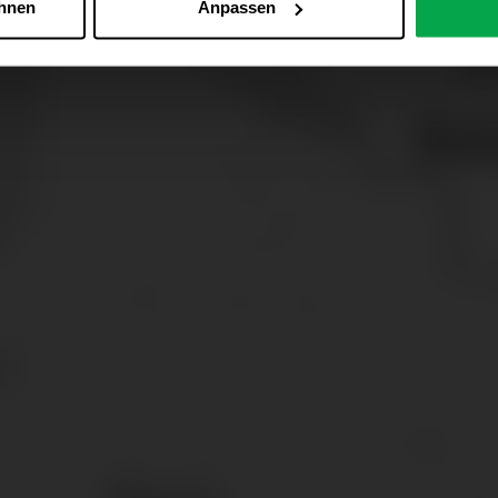
ehnen
Anpassen
Zu den Cookie-Einstellungen
 alle Online-Dienste der Westfalen-Gruppe, die ein gemeinsame
d domainübergreifend erkannt und respektiert, damit Sie nicht au
westfalen.com, hub.westfalen.com
 i. V. m. § 25 Abs. 1 TDDDG (für optionale Cookies),
echnisch notwendige Cookies).
ittlung:
Ihre Daten können an unsere Auftragsverarbeiter (z. B
 Partner in Drittländern übermittelt werden. Wenn eine Übermi
eau erfolgt, stellen wir geeignete Garantien gemäß Art. 46 DS
en je nach Zweck unterschiedlich lange gespeichert. Die maxi
zlich anders vorgeschrieben oder technisch erforderlich.
 AG & Co. KG, Industrieweg 43, 48155 Münster E-Mail: datens