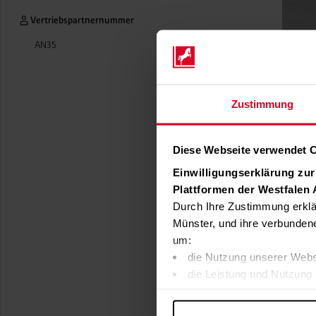
Vertriebspartnernummer
AN35
Zustimmung
Diese Webseite verwendet 
Einwilligungserklärung zu
Plattformen der Westfalen
Durch Ihre Zustimmung erklä
Münster, und ihre verbunden
um:
die Nutzung unserer Webs
die Leistung und Nutzung 
Inhalte und Funktionen an
Werbung in Übereinstimmu