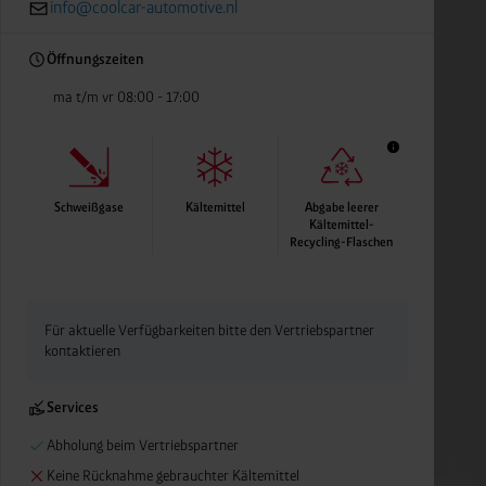
info@coolcar-automotive.nl
Öffnungszeiten
ma t/m vr 08:00 - 17:00
Schweißgase
Kältemittel
Abgabe leerer
Kältemittel-
Recycling-Flaschen
Abgabe leerer Kältemittel-
Anlagenflaschen ebenfalls 
Rücknahme-Service siehe u
Für aktuelle Verfügbarkeiten bitte den Vertriebspartner
kontaktieren
Services
Abholung beim Vertriebspartner
Keine Rücknahme gebrauchter Kältemittel