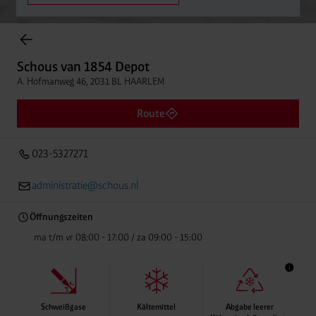
Einträge gefunden.
Schous van 1854 Depot
A. Hofmanweg 46, 2031 BL HAARLEM
Schous van 1854 Depot
Entfern
023-5327271
A. Hofmanweg 46, 2031 BL HAARLEM
Route
023-5327271
administratie@schous.nl
Öffnungszeiten
ma t/m vr 08:00 - 17:00 / za 09:00 - 15:00
Schweißgase
Kältemittel
Abgabe leerer