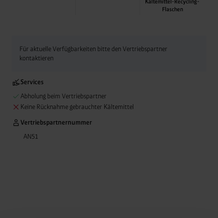
Kältemittel-Recycling-
Flaschen
Abgabe leerer Kälte
Anlagenflaschen ebe
Rücknahme-Service
Für aktuelle Verfügbarkeiten bitte den Vertriebspartner
kontaktieren
Services
Abholung beim Vertriebspartner
Keine Rücknahme gebrauchter Kältemittel
Vertriebspartnernummer
AN51