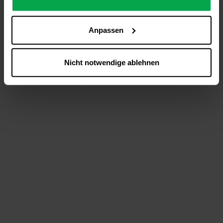
analysieren (Statistik-Cookies),
Inhalte und Funktionen an Ihre Interessen anzupassen
Anpassen
(Personalisierungs-Cookies)
Werbung in Übereinstimmung mit Ihren Interessen
anzuzeigen (Marketing-Cookies) sowie
Nicht notwendige ablehnen
….
Diese Einwilligung gilt für alle Online-Dienste der
Westfalen-Gruppe, die ein gemeinsames Consent-
Management-System nutzen. Ihre Entscheidung wird
domainübergreifend erkannt und respektiert, damit Sie
nicht auf jeder Plattform erneut zustimmen müssen.
Betroffene Online-Dienste:
westfalen.com,
hub.westfalen.com
Rechtsgrundlage:
Art. 6 Abs. 1 lit. a DSGVO i. V. m. § 25 Abs. 1 TDDDG
(für optionale Cookies),
§ 25 Abs. 1 TDDDG (für technisch notwendige
Cookies).