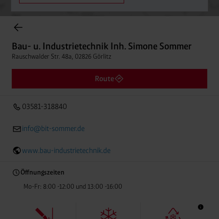
Einträge gefunden.
Bau- u. Industrietechnik Inh. Simone Sommer
Rauschwalder Str. 48a, 02826 Görlitz
Bau- u. Industrietechnik Inh. Simone Sommer
Entfern
03581-318840
Rauschwalder Str. 48a, 02826 Görlitz
Route
03581-318840
info@bit-sommer.de
www.bau-industrietechnik.de
Öffnungszeiten
Mo-Fr: 8:00 -12:00 und 13:00 -16:00