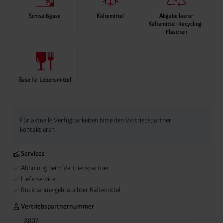
Schweißgase
Kältemittel
Abgabe leerer
Kältemittel-Recycling-
Flaschen
Abgabe leerer Kälte
Anlagenflaschen ebe
Rücknahme-Service
Gase für Lebensmittel
Für aktuelle Verfügbarkeiten bitte den Vertriebspartner
kontaktieren
Services
Abholung beim Vertriebspartner
Lieferservice
Rücknahme gebrauchter Kältemittel
Vertriebspartnernummer
A807