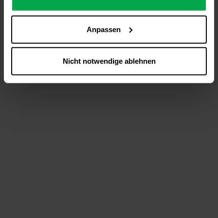
analysieren (Statistik-Cookies),
Inhalte und Funktionen an Ihre Interessen anzupassen
Anpassen
(Personalisierungs-Cookies)
Werbung in Übereinstimmung mit Ihren Interessen
anzuzeigen (Marketing-Cookies) sowie
Nicht notwendige ablehnen
….
Diese Einwilligung gilt für alle Online-Dienste der
Westfalen-Gruppe, die ein gemeinsames Consent-
Management-System nutzen. Ihre Entscheidung wird
domainübergreifend erkannt und respektiert, damit Sie
nicht auf jeder Plattform erneut zustimmen müssen.
Betroffene Online-Dienste:
westfalen.com,
hub.westfalen.com
Rechtsgrundlage:
Art. 6 Abs. 1 lit. a DSGVO i. V. m. § 25 Abs. 1 TDDDG
(für optionale Cookies),
§ 25 Abs. 1 TDDDG (für technisch notwendige
Cookies).