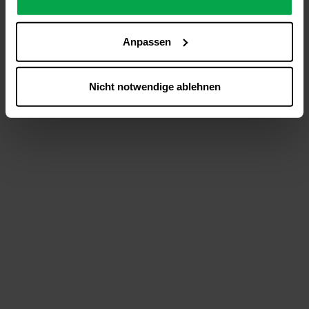
analysieren (Statistik-Cookies),
Inhalte und Funktionen an Ihre Interessen anzupassen
Anpassen
(Personalisierungs-Cookies)
Werbung in Übereinstimmung mit Ihren Interessen
anzuzeigen (Marketing-Cookies) sowie
Nicht notwendige ablehnen
….
Diese Einwilligung gilt für alle Online-Dienste der
Westfalen-Gruppe, die ein gemeinsames Consent-
Management-System nutzen. Ihre Entscheidung wird
domainübergreifend erkannt und respektiert, damit Sie
nicht auf jeder Plattform erneut zustimmen müssen.
Betroffene Online-Dienste:
westfalen.com,
hub.westfalen.com
Rechtsgrundlage:
Art. 6 Abs. 1 lit. a DSGVO i. V. m. § 25 Abs. 1 TDDDG
(für optionale Cookies),
§ 25 Abs. 1 TDDDG (für technisch notwendige
Cookies).